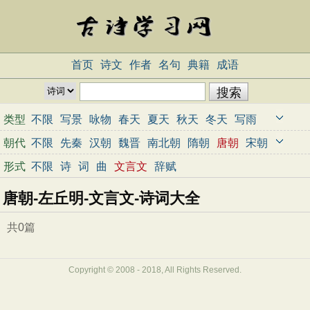
首页
诗文
作者
名句
典籍
成语
类型
不限
写景
咏物
春天
夏天
秋天
冬天
写雨
写雪
写风
写花
梅花
荷花
菊花
柳树
月亮
朝代
不限
先秦
汉朝
魏晋
南北朝
隋朝
唐朝
宋朝
山水
写山
写水
长江
黄河
儿童
写鸟
写马
元朝
明朝
清朝
近代
当代
形式
不限
诗
词
曲
文言文
辞赋
田园
边塞
地名
抒情
爱国
离别
送别
思乡
唐朝-左丘明-文言文-诗词大全
思念
爱情
励志
哲理
闺怨
悼亡
写人
老师
母亲
友情
战争
读书
惜时
婉约
豪放
诗经
共0篇
民谣
节日
春节
元宵节
寒食节
清明节
端午节
七夕节
中秋节
重阳节
忧国忧民
Copyright © 2008 - 2018, All Rights Reserved.
咏史怀古
宋词精选
小学古诗
初中古诗
高中古诗
古文观止
辞赋精选
小学文言文