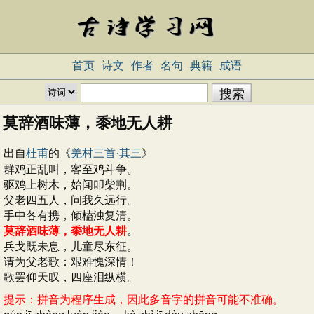
首页
诗文
作者
名句
典籍
成语
莫辞酒味薄，黍地无人耕
出自
杜甫
的《
羌村三首·其三
》
群鸡正乱叫，客至鸡斗争。
驱鸡上树木，始闻叩柴荆。
父老四五人，问我久远行。
手中各有携，倾榼浊复清。
莫辞酒味薄，黍地无人耕
。
兵戈既未息，儿童尽东征。
请为父老歌：艰难愧深情！
歌罢仰天叹，四座泪纵横。
提示：拼音为程序生成，因此多音字的拼音可能不准确。