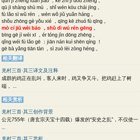
qún jī zhèng luàn jiào ，kè zhì jī dòu zhēng 。
qū jī shàng shù mù ，shǐ wén kòu chái jīng 。
fù lǎo sì wǔ rén ，wèn wǒ jiǔ yuǎn háng 。
shǒu zhōng gè yǒu xié ，qīng kē zhuó fù qīng 。
mò cí jiǔ wèi báo ，shǔ dì wú rén gēng
。
bīng gē jì wèi xī ，ér tóng jìn dōng zhēng 。
qǐng wéi fù lǎo gē ：jiān nán kuì shēn qíng ！
gē bà yǎng tiān tàn ，sì zuò lèi zòng héng 。
相关翻译
羌村三首·其三译文及注释
成群的鸡正在乱叫，客人来时，鸡又争又斗。把鸡赶上了树
端，
...
相关赏析
羌村三首·其三创作背景
公元755年（唐玄宗天宝十四载）爆发的“安史之乱”，不仅使一
...
羌村三首·其三赏析