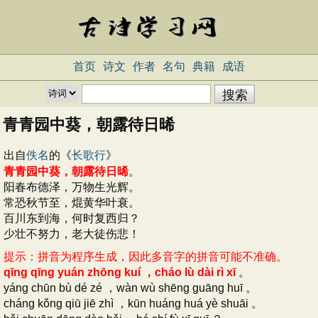
首页
诗文
作者
名句
典籍
成语
青青园中葵，朝露待日晞
出自
佚名
的《
长歌行
》
青青园中葵，朝露待日晞
。
阳春布德泽，万物生光辉。
常恐秋节至，焜黄华叶衰。
百川东到海，何时复西归？
少壮不努力，老大徒伤悲！
提示：拼音为程序生成，因此多音字的拼音可能不准确。
qīng qīng yuán zhōng kuí ，cháo lù dài rì xī
。
yáng chūn bù dé zé ，wàn wù shēng guāng huī 。
cháng kǒng qiū jiē zhì ，kūn huáng huá yè shuāi 。