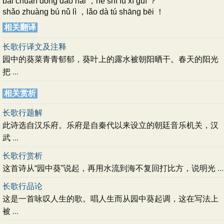
bǎi chuān dōng dào hǎi ，hé shí fù xī guī ？
shǎo zhuàng bú nǔ lì ，lǎo dà tú shāng bēi ！
相关翻译
长歌行译文及注释
园中的葵菜青青郁郁，葵叶上的露水被朝阳晒干。春天的阳光
把
...
相关赏析
长歌行题解
此诗选自汉乐府。乐府是自秦代以来设立的朝廷音乐机关，汉
武
...
长歌行赏析
这首诗从“园中葵”说起，再用水流到海不复回打比方，说明光
...
长歌行品论
这是一首咏叹人生的歌。唱人生而从园中葵起调，这在写法上
被
...