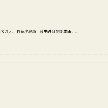
著名词人。 性德少聪颖，读书过目即能成诵，
...