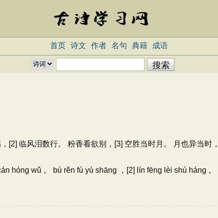
首页
诗文
作者
名句
典籍
成语
，[2] 临风泪数行。 粉香看欲别，[3] 空胜当时月。 月也异当时
 cán hóng wǔ 。 bú rěn fù yú shāng ，[2] lín fēng lèi shù háng 。