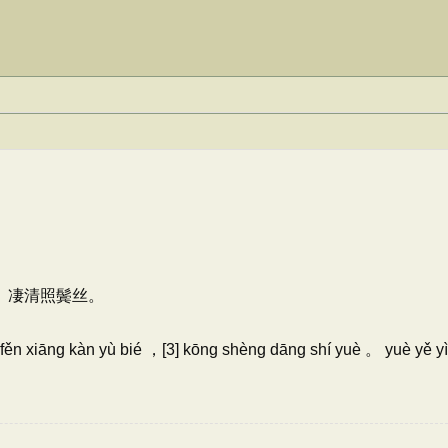
， 凄清照鬓丝。
 fěn xiāng kàn yù bié ，[3] kōng shèng dāng shí yuè 。 yuè yě yì