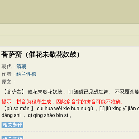
菩萨蛮（催花未歇花奴鼓）
朝代：
清朝
作者：
纳兰性德
原文：
【菩萨蛮】 催花未歇花奴鼓，[1] 酒醒已见残红舞。 不忍覆余觞
提示：拼音为程序生成，因此多音字的拼音可能不准确。
【pú sà mán 】 cuī huā wèi xiē huā nú gǔ ，[1] jiǔ xǐng yǐ jiàn
dāng shí ， qī qīng zhào bìn sī 。
相关翻译