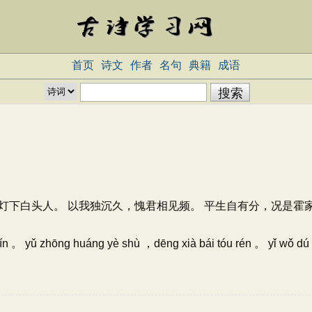
首页
诗文
作者
名句
典籍
成语
灯下白头人。 以我独沉久，愧君相见频。 平生自有分，况是霍
yè pín 。 yǔ zhōng huáng yè shù ，dēng xià bái tóu rén 。 yǐ wǒ dú