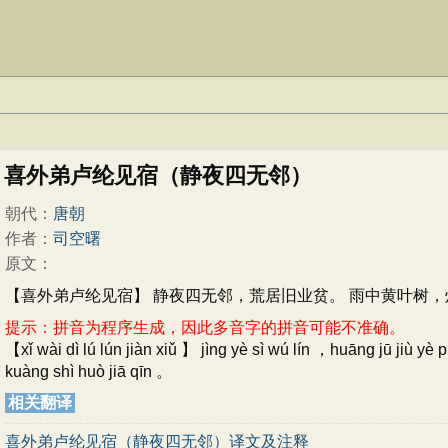
喜外弟卢纶见宿（静夜四无邻）
朝代：
唐朝
作者：
司空曙
原文：
【喜外弟卢纶见宿】 静夜四无邻，荒居旧业贫。 雨中黄叶树，
提示：拼音为程序生成，因此多音字的拼音可能不准确。
【xǐ wài dì lú lún jiàn xiǔ 】 jìng yè sì wú lín ，huāng jū jiù 
kuàng shì huò jiā qīn 。
相关翻译
喜外弟卢纶见宿（静夜四无邻）译文及注释