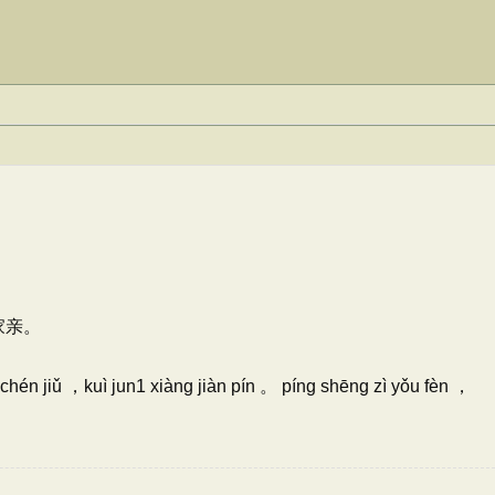
家亲。
 chén jiǔ ，kuì jun1 xiàng jiàn pín 。 píng shēng zì yǒu fèn ，