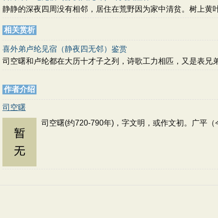
静静的深夜四周没有相邻，居住在荒野因为家中清贫。树上黄
相关赏析
喜外弟卢纶见宿（静夜四无邻）鉴赏
司空曙和卢纶都在大历十才子之列，诗歌工力相匹，又是表兄
作者介绍
司空曙
司空曙(约720-790年)，字文明，或作文初。