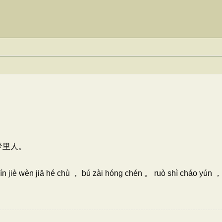
梦里人。
qín jiè wèn jiā hé chù ， bú zài hóng chén 。 ruò shì cháo yún ，