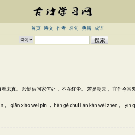
首页
诗文
作者
名句
典籍
成语
帘看未真。 殷勤借问家何处， 不在红尘。 若是朝云， 宜作今宵
hūn 。 qiǎn xiào wēi pín ， hèn gé chuí lián kàn wèi zhēn 。 yīn 