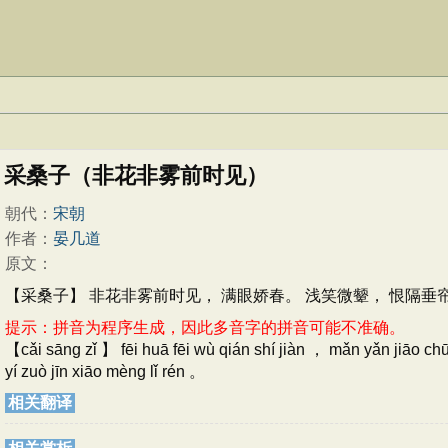
采桑子（非花非雾前时见）
朝代：
宋朝
作者：
晏几道
原文：
【采桑子】 非花非雾前时见， 满眼娇春。 浅笑微颦， 恨隔垂
提示：拼音为程序生成，因此多音字的拼音可能不准确。
【cǎi sāng zǐ 】 fēi huā fēi wù qián shí jiàn ， mǎn yǎn jiāo c
yí zuò jīn xiāo mèng lǐ rén 。
相关翻译