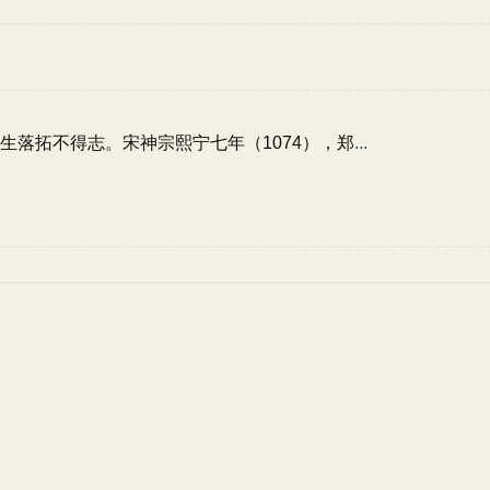
一生落拓不得志。宋神宗熙宁七年（1074），郑
...