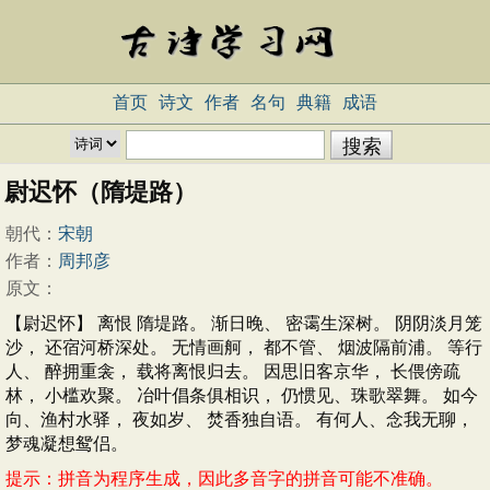
首页
诗文
作者
名句
典籍
成语
尉迟怀（隋堤路）
朝代：
宋朝
作者：
周邦彦
原文：
【尉迟怀】 离恨 隋堤路。 渐日晚、 密霭生深树。 阴阴淡月笼
沙， 还宿河桥深处。 无情画舸， 都不管、 烟波隔前浦。 等行
人、 醉拥重衾， 载将离恨归去。 因思旧客京华， 长偎傍疏
林， 小槛欢聚。 冶叶倡条俱相识， 仍惯见、珠歌翠舞。 如今
向、渔村水驿， 夜如岁、 焚香独自语。 有何人、念我无聊，
梦魂凝想鸳侣。
提示：拼音为程序生成，因此多音字的拼音可能不准确。