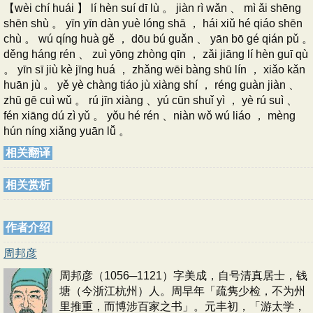
【wèi chí huái 】 lí hèn suí dī lù 。 jiàn rì wǎn 、 mì ǎi shēng
shēn shù 。 yīn yīn dàn yuè lóng shā ， hái xiǔ hé qiáo shēn
chù 。 wú qíng huà gě ， dōu bú guǎn 、 yān bō gé qián pǔ 。
děng háng rén 、 zuì yōng zhòng qīn ， zǎi jiāng lí hèn guī qù
。 yīn sī jiù kè jīng huá ， zhǎng wēi bàng shū lín ， xiǎo kǎn
huān jù 。 yě yè chàng tiáo jù xiàng shí ， réng guàn jiàn 、
zhū gē cuì wǔ 。 rú jīn xiàng 、yú cūn shuǐ yì ， yè rú suì 、
fén xiāng dú zì yǔ 。 yǒu hé rén 、niàn wǒ wú liáo ， mèng
hún níng xiǎng yuān lǚ 。
相关翻译
相关赏析
作者介绍
周邦彦
周邦彦（1056─1121）字美成，自号清真居士，钱
塘（今浙江杭州）人。周早年「疏隽少检，不为州
里推重，而博涉百家之书」。元丰初，「游太学，