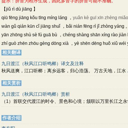
提示：拼音为程序生成，因此多音字的拼音可能不准确。
【jiǔ rì dù jiāng 】
qiū fēng jiāng kǒu tīng míng láng ，
yuǎn kè guī xīn zhèng mi
wàn gǔ qián kūn cǐ jiāng shuǐ ，bǎi nián fēng rì jǐ zhòng yáng
yān zhōng shù sè fú guā bù ，chéng shàng shān xíng rào jià
zhí guò zhēn zhōu gèng dōng xià ，yè shēn dēng huǒ xiǔ wéi
相关翻译
九日渡江（秋风江口听鸣榔）译文及注释
秋风送爽，江口听榔；离乡远客，归心浩荡。 万古天地，江水
相关赏析
九日渡江（秋风江口听鸣榔）赏析
（1）首联交代渡江的时令、景色和心境；颔联以万里长江之
作者介绍