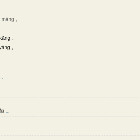
ǎo máng 。
 。
n kāng 。
 yáng 。
...
永恒
...