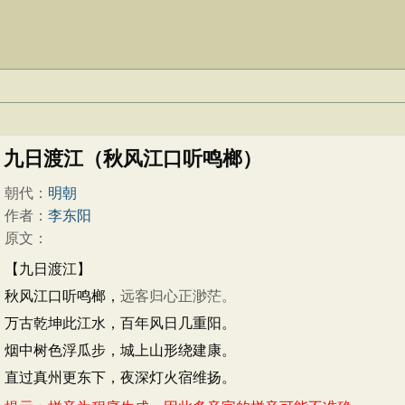
九日渡江（秋风江口听鸣榔）
朝代：
明朝
作者：
李东阳
原文：
【九日渡江】
秋风江口听鸣榔，
远客归心正渺茫。
万古乾坤此江水，百年风日几重阳。
烟中树色浮瓜步，城上山形绕建康。
直过真州更东下，夜深灯火宿维扬。