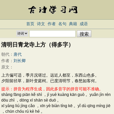
首页
诗文
作者
名句
典籍
成语
清明日青龙寺上方（得多字）
朝代：
唐代
作者：
刘长卿
原文：
上方偏可适，季月况堪过。远近人都至，东西山色多。
夕阳留径草，新叶变庭柯。已度清明节，春愁如客何。
提示：拼音为程序生成，因此多音字的拼音可能不准确。
shàng fāng piān kě shì ，jì yuè kuàng kān guò 。yuǎn jìn rén
dōu zhì ，dōng xī shān sè duō 。
xī yáng liú jìng cǎo ，xīn yè biàn tíng kē 。yǐ dù qīng míng jiē
，chūn chóu rú kè hé 。