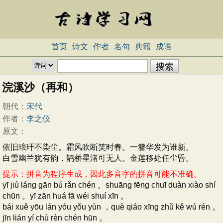
首页
诗文
作者
名句
典籍
成语
浣溪沙（再和）
朝代：
宋代
作者：
李之仪
原文：
依旧琅玕不染尘。霜风吹断笑时春。一簪华发为谁新。
白雪幽兰犹有韵，鹊桥星渚可无人。金莲移处任尘昏。
提示：拼音为程序生成，因此多音字的拼音可能不准确。
yī jiù láng gān bú rǎn chén 。shuāng fēng chuī duàn xiào shí
chūn 。yī zān huá fā wéi shuí xīn 。
bái xuě yōu lán yóu yǒu yùn ，què qiáo xīng zhǔ kě wú rén 。
jīn lián yí chù rèn chén hūn 。