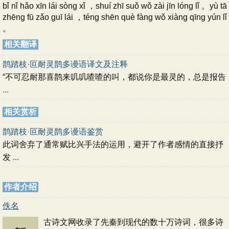
bǐ nǐ hǎo xīn lái sòng xǐ ，shuí zhī suǒ wǒ zài jīn lóng lǐ 。yù tā
zhēng fū zǎo guī lái ，téng shēn què fàng wǒ xiàng qīng yún lǐ
。
相关翻译
鹊踏枝·叵耐灵鹊多谩语译文及注释
“不可忍耐那喜鹊来叽叽喳喳的叫，都说你是最灵的，总是报告
...
相关赏析
鹊踏枝·叵耐灵鹊多谩语鉴赏
此词舍弃了通常赋比兴手法的运用，避开了作者感情的直接抒
发
...
作者介绍
佚名
古诗文网收录了先秦到现代的数十万诗词，很多诗