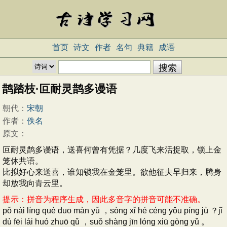
首页
诗文
作者
名句
典籍
成语
鹊踏枝·叵耐灵鹊多谩语
朝代：
宋朝
作者：
佚名
原文：
叵耐灵鹊多谩语，送喜何曾有凭据？几度飞来活捉取，锁上金
笼休共语。
比拟好心来送喜，谁知锁我在金笼里。欲他征夫早归来，腾身
却放我向青云里。
提示：拼音为程序生成，因此多音字的拼音可能不准确。
pǒ nài líng què duō màn yǔ ，sòng xǐ hé céng yǒu píng jù ？jǐ
dù fēi lái huó zhuō qǔ ，suǒ shàng jīn lóng xiū gòng yǔ 。