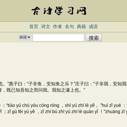
首页
诗文
作者
名句
典籍
成语
。”惠子曰：“子非鱼，安知鱼之乐？”庄子曰：“子非我，安知
云者，既已知吾知之而问我。我知之濠上也。”
 ：“tiáo yú chū yóu cóng róng ，shì yú zhī lè yě 。”huì zǐ yuē ：
yǐ ；zǐ gù fēi yú yě ，zǐ zhī bú zhī yú zhī lè quán yǐ ！”zhuāng zǐ