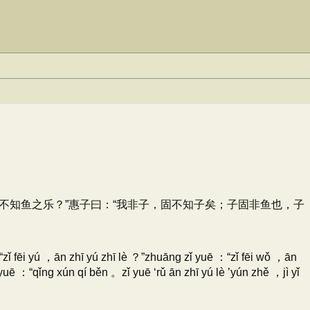
我不知鱼之乐？”惠子曰：“我非子，固不知子矣；子固非鱼也，子
“zǐ fēi yú ，ān zhī yú zhī lè ？”zhuāng zǐ yuē ：“zǐ fēi wǒ ，ān
 yuē ：“qǐng xún qí běn 。zǐ yuē ‘rǔ ān zhī yú lè ’yún zhě ，jì yǐ