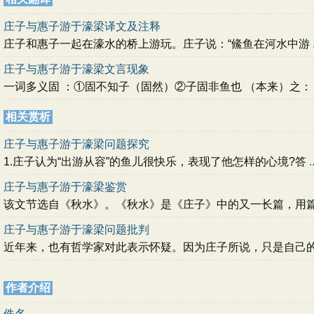
庄子与惠子游于濠梁译文及注释
庄子和惠子一起在濠水的桥上游玩。庄子说：“鯈鱼在河水中游
庄子与惠子游于濠梁文言现象
一词多义固 ：①固不知子（固然）②子固非鱼也 （本来）之
相关赏析
庄子与惠子游于濠梁问题探究
1.庄子认为“出游从容”的鱼儿很快乐，表现了他怎样的心境?答
.
庄子与惠子游于濠梁鉴赏
该文节选自《秋水》。《秋水》是《庄子》中的又一长篇，用
庄子与惠子游于濠梁问题批判
近年来，也有哲学家对此表示怀疑。因为庄子所说，只是自己
作者介绍
佚名