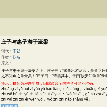
庄子与惠子游于濠梁
朝代：
宋朝
作者：
佚名
原文：
庄子与惠子游于濠梁之上。庄子曰：“鯈鱼出游从容，是鱼之乐也
之不知鱼之乐全矣！”庄子曰：“请循其本。子曰‘汝安知鱼乐’
提示：拼音为程序生成，因此多音字的拼音可能不准确。
zhuāng zǐ yǔ huì zǐ yóu yú háo liáng zhī shàng 。zhuāng zǐ yuē
zhī wǒ bú zhī yú zhī lè ？”huì zǐ yuē ：“wǒ fēi zǐ ，gù bú zhī zǐ 
zhī wú zhī zhī ér wèn wǒ 。wǒ zhī zhī háo shàng yě 。”
相关翻译