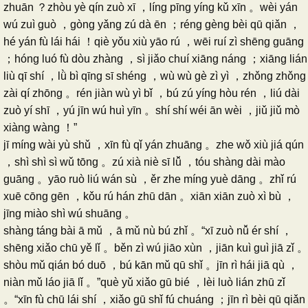
zhuān ？zhòu yè qín zuò xī ，líng pīng yíng kǔ xīn 。wèi yán
wú zuì guò ，gòng yǎng zú dà ēn ；réng gèng bèi qū qiǎn ，
hé yán fù lái hái ！qiè yǒu xiù yāo rú ，wēi ruí zì shēng guāng
；hóng luó fù dòu zhàng ，sì jiǎo chuí xiāng náng ；xiāng lián
liù qī shí ，lǜ bì qīng sī shéng ，wù wù gè zì yì ，zhǒng zhǒng
zài qí zhōng 。rén jiàn wù yì bǐ ，bú zú yíng hòu rén ，liú dài
zuò yí shī ，yú jīn wú huì yīn 。shí shí wéi ān wèi ，jiǔ jiǔ mò
xiàng wàng ！”
jī míng wài yù shǔ ，xīn fù qǐ yán zhuāng 。zhe wǒ xiù jiá qún
，shì shì sì wǔ tōng 。zú xià niè sī lǚ ，tóu shàng dài mào
guāng 。yāo ruò liú wán sù ，ěr zhe míng yuè dāng 。zhǐ rú
xuē cōng gēn ，kǒu rú hán zhū dān 。xiān xiān zuò xì bù ，
jīng miào shì wú shuāng 。
shàng táng bài ā mǔ ，ā mǔ nù bú zhǐ 。“xī zuò nǚ ér shí ，
shēng xiǎo chū yě lǐ 。běn zì wú jiāo xùn ，jiān kuì guì jiā zǐ 。
shòu mǔ qián bó duō ，bú kān mǔ qū shǐ 。jīn rì hái jiā qù ，
niàn mǔ láo jiā lǐ 。”què yǔ xiǎo gū bié ，lèi luò lián zhū zǐ
。“xīn fù chū lái shí ，xiǎo gū shǐ fú chuáng ；jīn rì bèi qū qiǎn