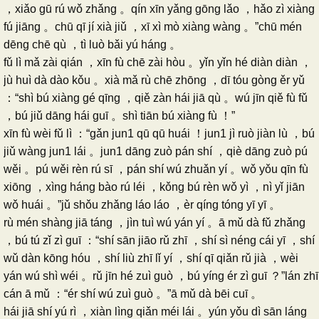
，xiǎo gū rú wǒ zhǎng 。qín xīn yǎng gōng lǎo ，hǎo zì xiàng
fú jiāng 。chū qī jí xià jiǔ ，xī xì mò xiàng wàng 。”chū mén
dēng chē qù ，tì luò bǎi yú háng 。
fǔ lì mǎ zài qián ，xīn fù chē zài hòu 。yǐn yǐn hé diàn diàn ，
jù huì dà dào kǒu 。xià mǎ rù chē zhōng ，dī tóu gòng ěr yǔ
：“shì bú xiàng gé qīng ，qiě zàn hái jiā qù 。wú jīn qiě fù fǔ
，bú jiǔ dāng hái guī 。shì tiān bú xiàng fù ！”
xīn fù wèi fǔ lì ：“gǎn jun1 qū qū huái ！jun1 jì ruò jiàn lù ，bú
jiǔ wàng jun1 lái 。jun1 dāng zuò pán shí ，qiè dāng zuò pú
wěi 。pú wěi rèn rú sī ，pán shí wú zhuǎn yí 。wǒ yǒu qīn fù
xiōng ，xìng háng bào rú léi ，kǒng bú rèn wǒ yì ，nì yǐ jiān
wǒ huái 。”jǔ shǒu zhǎng láo láo ，èr qíng tóng yī yī 。
rù mén shàng jiā táng ，jìn tuì wú yán yí 。ā mǔ dà fǔ zhǎng
，bú tú zǐ zì guī ：“shí sān jiāo rǔ zhī ，shí sì néng cái yī ，shí
wǔ dàn kōng hóu ，shí liù zhī lǐ yí ，shí qī qiǎn rǔ jià ，wèi
yán wú shì wéi 。rǔ jīn hé zuì guò ，bú yíng ér zì guī ？”lán zhī
cán ā mǔ ：“ér shí wú zuì guò 。”ā mǔ dà bēi cuī 。
hái jiā shí yú rì ，xiàn lìng qiǎn méi lái 。yún yǒu dì sān láng