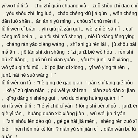
yí wǒ liú lí tà ，chū zhì qián chuāng xià 。zuǒ shǒu chí dāo chǐ
，yòu shǒu zhí líng luó 。cháo chéng xiù jiá qún ，wǎn chéng
dān luó shān 。ǎn ǎn rì yù míng ，chóu sī chū mén tí 。
fǔ lì wén cǐ biàn ，yīn qiú jiǎ zàn guī 。wèi zhì èr sān lǐ ，cuī
cáng mǎ bēi āi 。xīn fù shí mǎ shēng ，niè lǚ xiàng féng yíng
。chàng rán yáo xiàng wàng ，zhī shì gù rén lái 。jǔ shǒu pāi
mǎ ān ，jiē tàn shǐ xīn shāng ：“zì jun1 bié wǒ hòu ，rén shì
bú kě liàng 。guǒ bú rú xiān yuàn ，yòu fēi jun1 suǒ xiáng 。
wǒ yǒu qīn fù mǔ ，bī pò jiān dì xiōng 。yǐ wǒ yīng tā rén ，
jun1 hái hé suǒ wàng ！”
fǔ lì wèi xīn fù ：“hè qīng dé gāo qiān ！pán shí fāng qiě hòu
，kě yǐ zú qiān nián ；pú wěi yī shí rèn ，biàn zuò dàn xī jiān
。qīng dāng rì shèng guì ，wú dú xiàng huáng quán ！”
xīn fù wèi fǔ lì ：“hé yì chū cǐ yán ！tóng shì bèi bī pò ，jun1 ěr
qiè yì rán 。huáng quán xià xiàng jiàn ，wù wéi jīn rì yán
！”zhí shǒu fèn dào qù ，gè gè hái jiā mén 。shēng rén zuò sǐ
bié ，hèn hèn nà kě lùn ？niàn yǔ shì jiān cí ，qiān wàn bú fù
quán ！