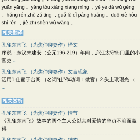
yuān yāng 。yǎng tóu xiàng xiàng míng ，yè yè dá wǔ gèng
。háng rén zhù zú tīng ，guǎ fù qǐ páng huáng 。duō xiè hòu
shì rén ，jiè zhī shèn wù wàng 。
相关翻译
孔雀东南飞 （为焦仲卿妻作）译文
序说：东汉末建安（公元196-219）年间，庐江太守衙门里的小
官吏
...
孔雀东南飞 （为焦仲卿妻作）文言现象
活用1.仕宦于台阁 （名词“仕”作动词：做官）2.头上玳瑁光 （
...
相关赏析
孔雀东南飞 （为焦仲卿妻作）情节
《孔雀东南飞》故事的两个主人公以其对爱情的坚贞不渝而赢
得
...
孔雀东南飞 （为焦仲卿妻作）结构