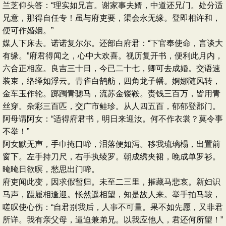
兰芝仰头答：“理实如兄言。谢家事夫婿，中道还兄门。处分适
兄意，那得自任专！虽与府吏要，渠会永无缘。登即相许和，
便可作婚姻。”
媒人下床去。诺诺复尔尔。还部白府君：“下官奉使命，言谈大
有缘。”府君得闻之，心中大欢喜。视历复开书，便利此月内，
六合正相应。良吉三十日，今已二十七，卿可去成婚。交语速
装束，络绎如浮云。青雀白鹄舫，四角龙子幡。婀娜随风转，
金车玉作轮。踯躅青骢马，流苏金镂鞍。赍钱三百万，皆用青
丝穿。杂彩三百匹，交广市鲑珍。从人四五百，郁郁登郡门。
阿母谓阿女：“适得府君书，明日来迎汝。何不作衣裳？莫令事
不举！”
阿女默无声，手巾掩口啼，泪落便如泻。移我琉璃榻，出置前
窗下。左手持刀尺，右手执绫罗。朝成绣夹裙，晚成单罗衫。
晻晻日欲暝，愁思出门啼。
府吏闻此变，因求假暂归。未至二三里，摧藏马悲哀。新妇识
马声，蹑履相逢迎。怅然遥相望，知是故人来。举手拍马鞍，
嗟叹使心伤：“自君别我后，人事不可量。果不如先愿，又非君
所详。我有亲父母，逼迫兼弟兄。以我应他人，君还何所望！”