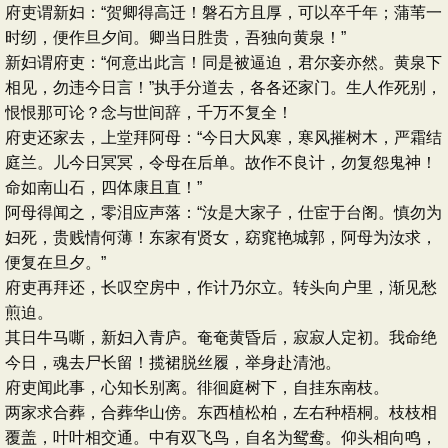
府吏谓新妇：“贺卿得高迁！磐石方且厚，可以卒千年；蒲苇一
时纫，便作旦夕间。卿当日胜贵，吾独向黄泉！”
新妇谓府吏：“何意出此言！同是被逼迫，君尔妾亦然。黄泉下
相见，勿违今日言！”执手分道去，各各还家门。生人作死别，
恨恨那可论？念与世间辞，千万不复全！
府吏还家去，上堂拜阿母：“今日大风寒，寒风摧树木，严霜结
庭兰。儿今日冥冥，令母在后单。故作不良计，勿复怨鬼神！
命如南山石，四体康且直！”
阿母得闻之，零泪应声落：“汝是大家子，仕宦于台阁。慎勿为
妇死，贵贱情何薄！东家有贤女，窈窕艳城郭，阿母为汝求，
便复在旦夕。”
府吏再拜还，长叹空房中，作计乃尔立。转头向户里，渐见愁
煎迫。
其日牛马嘶，新妇入青庐。奄奄黄昏后，寂寂人定初。我命绝
今日，魂去尸长留！揽裙脱丝履，举身赴清池。
府吏闻此事，心知长别离。徘徊庭树下，自挂东南枝。
两家求合葬，合葬华山傍。东西植松柏，左右种梧桐。枝枝相
覆盖，叶叶相交通。中有双飞鸟，自名为鸳鸯。仰头相向鸣，