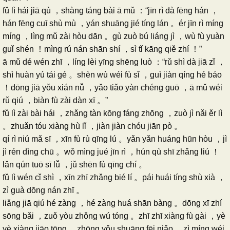
fǔ lì hái jiā qù ，shàng táng bài ā mǔ ：“jīn rì dà fēng hán ，
hán fēng cuī shù mù ，yán shuāng jié tíng lán 。ér jīn rì míng
míng ，lìng mǔ zài hòu dān 。gù zuò bú liáng jì ，wù fù yuàn
guǐ shén ！mìng rú nán shān shí ，sì tǐ kāng qiě zhí ！”
ā mǔ dé wén zhī ，líng lèi yīng shēng luò ：“rǔ shì dà jiā zǐ ，
shì huàn yú tái gé 。shèn wù wéi fù sǐ ，guì jiàn qíng hé báo
！dōng jiā yǒu xián nǚ ，yǎo tiǎo yàn chéng guō ，ā mǔ wéi
rǔ qiú ，biàn fù zài dàn xī 。”
fǔ lì zài bài hái ，zhǎng tàn kōng fáng zhōng ，zuò jì nǎi ěr lì
。zhuǎn tóu xiàng hù lǐ ，jiàn jiàn chóu jiān pò 。
qí rì niú mǎ sī ，xīn fù rù qīng lú 。yǎn yǎn huáng hūn hòu ，jì
jì rén dìng chū 。wǒ mìng jué jīn rì ，hún qù shī zhǎng liú ！
lǎn qún tuō sī lǚ ，jǔ shēn fù qīng chí 。
fǔ lì wén cǐ shì ，xīn zhī zhǎng bié lí 。pái huái tíng shù xià ，
zì guà dōng nán zhī 。
liǎng jiā qiú hé zàng ，hé zàng huá shān bàng 。dōng xī zhí
sōng bǎi ，zuǒ yòu zhǒng wú tóng 。zhī zhī xiàng fù gài ，yè
yè xiàng jiāo tōng 。zhōng yǒu shuāng fēi niǎo ，zì míng wéi