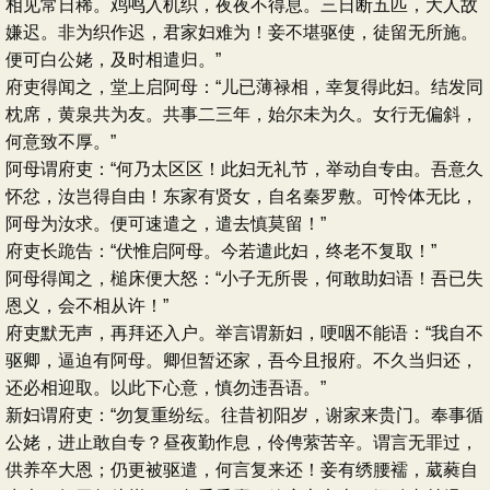
相见常日稀。鸡鸣入机织，夜夜不得息。三日断五匹，大人故
嫌迟。非为织作迟，君家妇难为！妾不堪驱使，徒留无所施。
便可白公姥，及时相遣归。”
府吏得闻之，堂上启阿母：“儿已薄禄相，幸复得此妇。结发同
枕席，黄泉共为友。共事二三年，始尔未为久。女行无偏斜，
何意致不厚。”
阿母谓府吏：“何乃太区区！此妇无礼节，举动自专由。吾意久
怀忿，汝岂得自由！东家有贤女，自名秦罗敷。可怜体无比，
阿母为汝求。便可速遣之，遣去慎莫留！”
府吏长跪告：“伏惟启阿母。今若遣此妇，终老不复取！”
阿母得闻之，槌床便大怒：“小子无所畏，何敢助妇语！吾已失
恩义，会不相从许！”
府吏默无声，再拜还入户。举言谓新妇，哽咽不能语：“我自不
驱卿，逼迫有阿母。卿但暂还家，吾今且报府。不久当归还，
还必相迎取。以此下心意，慎勿违吾语。”
新妇谓府吏：“勿复重纷纭。往昔初阳岁，谢家来贵门。奉事循
公姥，进止敢自专？昼夜勤作息，伶俜萦苦辛。谓言无罪过，
供养卒大恩；仍更被驱遣，何言复来还！妾有绣腰襦，葳蕤自