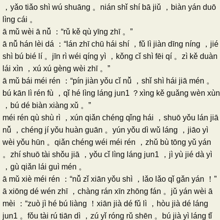
，yǎo tiǎo shì wú shuāng 。nián shǐ shí bā jiǔ ，biàn yán duō
lìng cái 。
ā mǔ wèi ā nǚ ：“rǔ kě qù yīng zhī 。”
ā nǚ hán lèi dá ：“lán zhī chū hái shí ，fǔ lì jiàn dīng níng ，jié
shì bú bié lí 。jīn rì wéi qíng yì ，kǒng cǐ shì fēi qí 。zì kě duàn
lái xìn ，xú xú gèng wèi zhī 。”
ā mǔ bái méi rén ：“pín jiàn yǒu cǐ nǚ ，shǐ shì hái jiā mén 。
bú kān lì rén fù ，qǐ hé lìng láng jun1 ？xìng kě guǎng wèn xùn
，bú dé biàn xiàng xǔ 。”
méi rén qù shù rì ，xún qiǎn chéng qǐng hái ，shuō yǒu lán jiā
nǚ ，chéng jí yǒu huàn guān 。yún yǒu dì wǔ láng ，jiāo yì
wèi yǒu hūn 。qiǎn chéng wéi méi rén ，zhǔ bù tōng yǔ yán
。zhí shuō tài shǒu jiā ，yǒu cǐ lìng láng jun1 ，jì yù jié dà yì
，gù qiǎn lái guì mén 。
ā mǔ xiè méi rén ：“nǚ zǐ xiān yǒu shì ，lǎo lǎo qǐ gǎn yán ！”
ā xiōng dé wén zhī ，chàng rán xīn zhōng fán 。jǔ yán wèi ā
mèi ：“zuò jì hé bú liàng ！xiān jià dé fǔ lì ，hòu jià dé láng
jun1 。fǒu tài rú tiān dì ，zú yǐ róng rǔ shēn 。bú jià yì láng tǐ