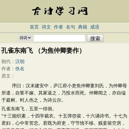
首页
诗文
作者
名句
典籍
成语
孔雀东南飞 （为焦仲卿妻作）
朝代：
汉朝
作者：
佚名
原文：
序曰：汉末建安中，庐江府小吏焦仲卿妻刘氏，为仲卿母
所遣，自誓不嫁。其家逼之，乃投水而死。仲卿闻之，亦自缢
于庭树。时人伤之，为诗云尔。
孔雀东南飞，五里一徘徊。
“十三能织素，十四学裁衣。十五弹箜篌，十六诵诗书。十七为
君妇，心中常苦悲。君既为府吏，守节情不移。贱妾留空房，