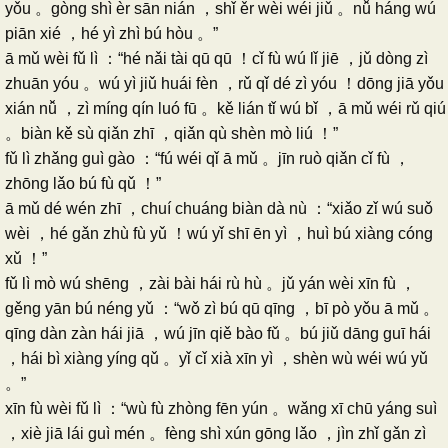
yǒu 。gòng shì èr sān nián ，shǐ ěr wèi wéi jiǔ 。nǚ háng wú
piān xié ，hé yì zhì bú hòu 。”
ā mǔ wèi fǔ lì ：“hé nǎi tài qū qū ！cǐ fù wú lǐ jiē ，jǔ dòng zì
zhuān yóu 。wú yì jiǔ huái fèn ，rǔ qǐ dé zì yóu ！dōng jiā yǒu
xián nǚ ，zì míng qín luó fū 。kě lián tǐ wú bǐ ，ā mǔ wéi rǔ qiú
。biàn kě sù qiǎn zhī ，qiǎn qù shèn mò liú ！”
fǔ lì zhǎng guì gào ：“fú wéi qǐ ā mǔ 。jīn ruò qiǎn cǐ fù ，
zhōng lǎo bú fù qǔ ！”
ā mǔ dé wén zhī ，chuí chuáng biàn dà nù ：“xiǎo zǐ wú suǒ
wèi ，hé gǎn zhù fù yǔ ！wú yǐ shī ēn yì ，huì bú xiàng cóng
xǔ ！”
fǔ lì mò wú shēng ，zài bài hái rù hù 。jǔ yán wèi xīn fù ，
gěng yān bú néng yǔ ：“wǒ zì bú qū qīng ，bī pò yǒu ā mǔ 。
qīng dàn zàn hái jiā ，wú jīn qiě bào fǔ 。bú jiǔ dāng guī hái
，hái bì xiàng yíng qǔ 。yǐ cǐ xià xīn yì ，shèn wù wéi wú yǔ
。”
xīn fù wèi fǔ lì ：“wù fù zhòng fēn yún 。wǎng xī chū yáng suì
，xiè jiā lái guì mén 。fèng shì xún gōng lǎo ，jìn zhǐ gǎn zì