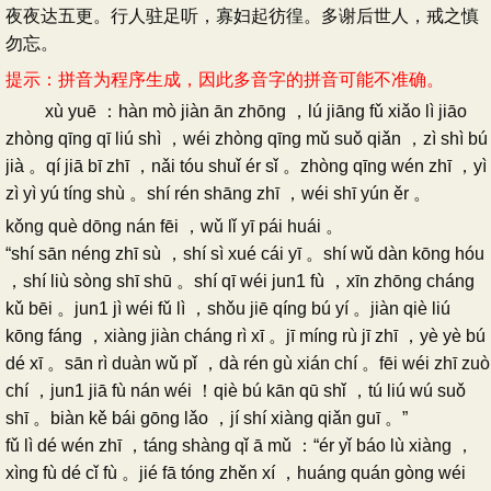
夜夜达五更。行人驻足听，寡妇起彷徨。多谢后世人，戒之慎
勿忘。
提示：拼音为程序生成，因此多音字的拼音可能不准确。
xù yuē ：hàn mò jiàn ān zhōng ，lú jiāng fǔ xiǎo lì jiāo
zhòng qīng qī liú shì ，wéi zhòng qīng mǔ suǒ qiǎn ，zì shì bú
jià 。qí jiā bī zhī ，nǎi tóu shuǐ ér sǐ 。zhòng qīng wén zhī ，yì
zì yì yú tíng shù 。shí rén shāng zhī ，wéi shī yún ěr 。
kǒng què dōng nán fēi ，wǔ lǐ yī pái huái 。
“shí sān néng zhī sù ，shí sì xué cái yī 。shí wǔ dàn kōng hóu
，shí liù sòng shī shū 。shí qī wéi jun1 fù ，xīn zhōng cháng
kǔ bēi 。jun1 jì wéi fǔ lì ，shǒu jiē qíng bú yí 。jiàn qiè liú
kōng fáng ，xiàng jiàn cháng rì xī 。jī míng rù jī zhī ，yè yè bú
dé xī 。sān rì duàn wǔ pǐ ，dà rén gù xián chí 。fēi wéi zhī zuò
chí ，jun1 jiā fù nán wéi ！qiè bú kān qū shǐ ，tú liú wú suǒ
shī 。biàn kě bái gōng lǎo ，jí shí xiàng qiǎn guī 。”
fǔ lì dé wén zhī ，táng shàng qǐ ā mǔ ：“ér yǐ báo lù xiàng ，
xìng fù dé cǐ fù 。jié fā tóng zhěn xí ，huáng quán gòng wéi