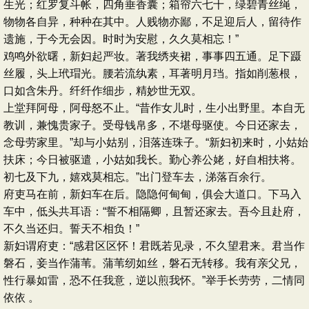
生光；红罗复斗帐，四角垂香囊；箱帘六七十，绿碧青丝绳，
物物各自异，种种在其中。人贱物亦鄙，不足迎后人，留待作
遗施，于今无会因。时时为安慰，久久莫相忘！”
鸡鸣外欲曙，新妇起严妆。著我绣夹裙，事事四五通。足下蹑
丝履，头上玳瑁光。腰若流纨素，耳著明月珰。指如削葱根，
口如含朱丹。纤纤作细步，精妙世无双。
上堂拜阿母，阿母怒不止。“昔作女儿时，生小出野里。本自无
教训，兼愧贵家子。受母钱帛多，不堪母驱使。今日还家去，
念母劳家里。”却与小姑别，泪落连珠子。“新妇初来时，小姑始
扶床；今日被驱遣，小姑如我长。勤心养公姥，好自相扶将。
初七及下九，嬉戏莫相忘。”出门登车去，涕落百余行。
府吏马在前，新妇车在后。隐隐何甸甸，俱会大道口。下马入
车中，低头共耳语：“誓不相隔卿，且暂还家去。吾今且赴府，
不久当还归。誓天不相负！”
新妇谓府吏：“感君区区怀！君既若见录，不久望君来。君当作
磐石，妾当作蒲苇。蒲苇纫如丝，磐石无转移。我有亲父兄，
性行暴如雷，恐不任我意，逆以煎我怀。”举手长劳劳，二情同
依依 。