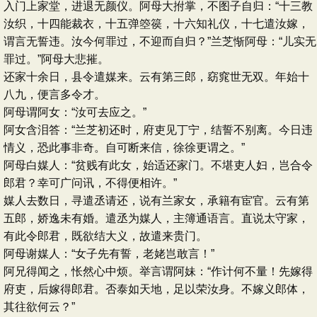
入门上家堂，进退无颜仪。阿母大拊掌，不图子自归：“十三教
汝织，十四能裁衣，十五弹箜篌，十六知礼仪，十七遣汝嫁，
谓言无誓违。汝今何罪过，不迎而自归？”兰芝惭阿母：“儿实无
罪过。”阿母大悲摧。
还家十余日，县令遣媒来。云有第三郎，窈窕世无双。年始十
八九，便言多令才。
阿母谓阿女：“汝可去应之。”
阿女含泪答：“兰芝初还时，府吏见丁宁，结誓不别离。今日违
情义，恐此事非奇。自可断来信，徐徐更谓之。”
阿母白媒人：“贫贱有此女，始适还家门。不堪吏人妇，岂合令
郎君？幸可广问讯，不得便相许。”
媒人去数日，寻遣丞请还，说有兰家女，承籍有宦官。云有第
五郎，娇逸未有婚。遣丞为媒人，主簿通语言。直说太守家，
有此令郎君，既欲结大义，故遣来贵门。
阿母谢媒人：“女子先有誓，老姥岂敢言！”
阿兄得闻之，怅然心中烦。举言谓阿妹：“作计何不量！先嫁得
府吏，后嫁得郎君。否泰如天地，足以荣汝身。不嫁义郎体，
其往欲何云？”