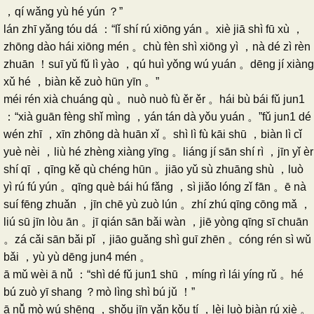
，qí wǎng yù hé yún ？”
lán zhī yǎng tóu dá ：“lǐ shí rú xiōng yán 。xiè jiā shì fū xù ，
zhōng dào hái xiōng mén 。chù fèn shì xiōng yì ，nà dé zì rèn
zhuān ！suī yǔ fǔ lì yào ，qú huì yǒng wú yuán 。dēng jí xiàng
xǔ hé ，biàn kě zuò hūn yīn 。”
méi rén xià chuáng qù 。nuò nuò fù ěr ěr 。hái bù bái fǔ jun1
：“xià guān fèng shǐ mìng ，yán tán dà yǒu yuán 。”fǔ jun1 dé
wén zhī ，xīn zhōng dà huān xǐ 。shì lì fù kāi shū ，biàn lì cǐ
yuè nèi ，liù hé zhèng xiàng yīng 。liáng jí sān shí rì ，jīn yǐ èr
shí qī ，qīng kě qù chéng hūn 。jiāo yǔ sù zhuāng shù ，luò
yì rú fú yún 。qīng què bái hú fǎng ，sì jiǎo lóng zǐ fān 。ē nà
suí fēng zhuǎn ，jīn chē yù zuò lún 。zhí zhú qīng cōng mǎ ，
liú sū jīn lòu ān 。jī qián sān bǎi wàn ，jiē yòng qīng sī chuān
。zá cǎi sān bǎi pǐ ，jiāo guǎng shì guī zhēn 。cóng rén sì wǔ
bǎi ，yù yù dēng jun4 mén 。
ā mǔ wèi ā nǚ ：“shì dé fǔ jun1 shū ，míng rì lái yíng rǔ 。hé
bú zuò yī shang ？mò lìng shì bú jǔ ！”
ā nǚ mò wú shēng ，shǒu jīn yǎn kǒu tí ，lèi luò biàn rú xiè 。