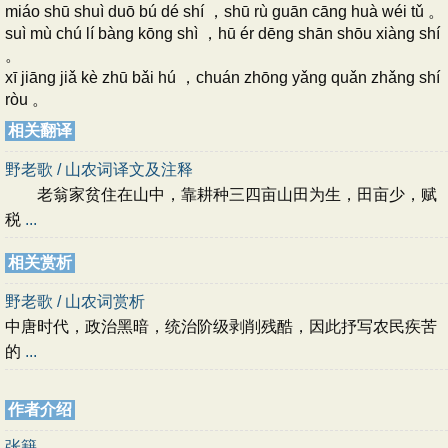
miáo shū shuì duō bú dé shí ，shū rù guān cāng huà wéi tǔ 。
suì mù chú lí bàng kōng shì ，hū ér dēng shān shōu xiàng shí
。
xī jiāng jiǎ kè zhū bǎi hú ，chuán zhōng yǎng quǎn zhǎng shí
ròu 。
相关翻译
野老歌 / 山农词译文及注释
老翁家贫住在山中，靠耕种三四亩山田为生，田亩少，赋
税
...
相关赏析
野老歌 / 山农词赏析
中唐时代，政治黑暗，统治阶级剥削残酷，因此抒写农民疾苦
的
...
作者介绍
张籍