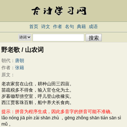
首页
诗文
作者
名句
典籍
成语
野老歌 / 山农词
朝代：
唐朝
作者：
张籍
原文：
老农家贫在山住，耕种山田三四亩。
苗疏税多不得食，输入官仓化为土。
岁暮锄犁傍空室，呼儿登山收橡实。
西江贾客珠百斛，船中养犬长食肉。
提示：拼音为程序生成，因此多音字的拼音可能不准确。
lǎo nóng jiā pín zài shān zhù ，gēng zhǒng shān tián sān sì
mǔ 。