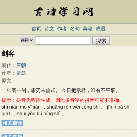
首页
诗文
作者
名句
典籍
成语
剑客
朝代：
唐朝
作者：
贾岛
原文：
十年磨一剑，霜刃未曾试。 今日把示君，谁有不平事。
提示：拼音为程序生成，因此多音字的拼音可能不准确。
shí nián mó yī jiàn ，shuāng rèn wèi céng shì 。 jīn rì bǎ shì
jun1 ，shuí yǒu bú píng shì 。
相关翻译