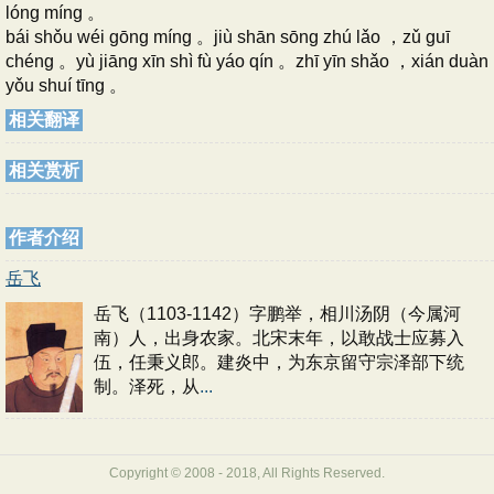
lóng míng 。
bái shǒu wéi gōng míng 。jiù shān sōng zhú lǎo ，zǔ guī
chéng 。yù jiāng xīn shì fù yáo qín 。zhī yīn shǎo ，xián duàn
yǒu shuí tīng 。
相关翻译
相关赏析
作者介绍
岳飞
岳飞（1103-1142）字鹏举，相川汤阴（今属河
南）人，出身农家。北宋末年，以敢战士应募入
伍，任秉义郎。建炎中，为东京留守宗泽部下统
制。泽死，从
...
Copyright © 2008 - 2018, All Rights Reserved.