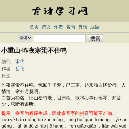
首页
诗文
作者
名句
典籍
成语
小重山·昨夜寒蛩不住鸣
朝代：
宋代
作者：
岳飞
原文：
昨夜寒蛩不住鸣。惊回千里梦，已三更。起来独自绕阶行。人
悄悄，帘外月胧明。
白首为功名。旧山松竹老，阻归程。欲将心事付瑶琴。知音
少，弦断有谁听。
提示：拼音为程序生成，因此多音字的拼音可能不准确。
zuó yè hán qióng bú zhù míng 。jīng huí qiān lǐ mèng ，yǐ sān
gèng 。qǐ lái dú zì rào jiē háng 。rén qiāo qiāo ，lián wài yuè