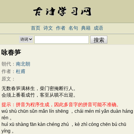
首页
诗文
作者
名句
典籍
成语
咏春笋
朝代：
南北朝
作者：
杜甫
原文：
无数春笋满林生，柴门密掩断行人。
会须上番看成竹，客至从嗔不出迎。
提示：拼音为程序生成，因此多音字的拼音可能不准确。
wú shù chūn sǔn mǎn lín shēng ，chái mén mì yǎn duàn háng
rén 。
huì xū shàng fān kàn chéng zhú ，kè zhì cóng chēn bú chū
yíng 。