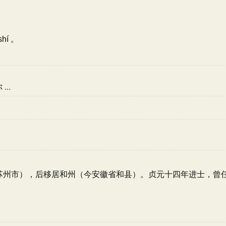
 shí 。
你
...
苏省苏州市），后移居和州（今安徽省和县）。贞元十四年进士，