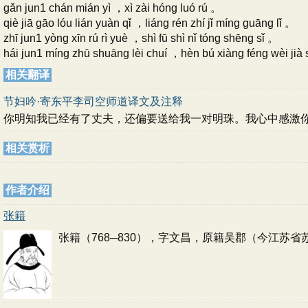
gǎn jun1 chán mián yì ，xì zài hóng luó rú 。
qiè jiā gāo lóu lián yuàn qǐ ，liáng rén zhí jǐ míng guāng lǐ 。
zhī jun1 yòng xīn rú rì yuè ，shì fū shì nǐ tóng shēng sǐ 。
hái jun1 míng zhū shuāng lèi chuí ，hèn bú xiàng féng wèi jià
相关翻译
节妇吟·寄东平李司空师道译文及注释
你明知我已经有了丈夫，还偏要送给我一对明珠。我心中感激
相关赏析
作者介绍
张籍
张籍（768─830），字文昌，原籍吴郡（今江