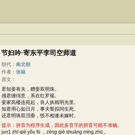
节妇吟·寄东平李司空师道
朝代：
南北朝
作者：
张籍
原文：
君知妾有夫，赠妾双明珠。
感君缠绵意，系在红罗襦。
妾家高楼连苑起，良人执戟明光里。
知君用心如日月，事夫誓拟同生死。
还君明珠双泪垂，恨不相逢未嫁时。
提示：拼音为程序生成，因此多音字的拼音可能不准确。
jun1 zhī qiè yǒu fū ，zèng qiè shuāng míng zhū 。