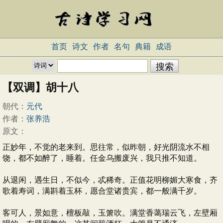
首页
诗文
作者
名句
典籍
成语
【双调】胡十八
朝代：
元代
作者：
张养浩
原文：
正妙年，不觉的老来到。思往常，似昨朝，好光阴流水不相
饶，都不如醉了，睡着。任金乌搬废兴，我只推不知道。
从退闲，遇生日，不似今，忒稀奇。正值花明柳媚大寒食，齐
歌着寿词，满斟着玉杯，愿合堂诸贵宾，都一般满千岁。
客可人，景如意，檀板敲，玉箫吹。满堂香蔼瑞云飞，左壁厢