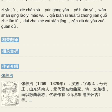
zì yǐn jū ，xiè chén sú ，yún gòng yān ，yě huān yú 。wàn
shān qīng rào yī máo wū ，qià biàn sì huà tú zhōng jiān guǒ
zhe lǎo fū 。duì zhe zhè wú xiàn jǐng ，zěn xià de yòu zuò
guān qù 。
相关翻译
相关赏析
作者介绍
张养浩
张养浩（1269—1329年），汉族，字希孟，号云
庄，山东济南人，元代著名散曲家。诗、文兼擅，
而以散曲著称。代表作有《山坡羊·潼关怀古》
等。
...