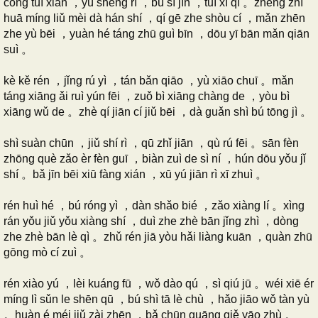
cóng tuì xián ，yù shēng rì ，bú sì jīn ，tuī xī qí 。zhèng zhí
huā míng liǔ mèi dà hán shí ，qí gē zhe shòu cí ，mǎn zhēn
zhe yù bēi ，yuàn hé táng zhū guì bīn ，dōu yī bān mǎn qiān
suì 。
kè kě rén ，jǐng rú yì ，tán bǎn qiāo ，yù xiāo chuī 。mǎn
táng xiāng ǎi ruì yún fēi ，zuǒ bì xiāng chàng de ，yòu bì
xiāng wǔ de 。zhè qí jiān cí jiǔ bēi ，dà guǎn shì bú tōng jì 。
shì suàn chūn ，jiǔ shí rì ，qū zhǐ jiān ，qù rú fēi 。sān fèn
zhōng què zǎo èr fèn guī ，biàn zuì de sì ní ，hún dōu yǒu jǐ
shí 。bǎ jīn bēi xiū fàng xián ，xū yú jiān rì xī zhuì 。
rén huì hé ，bú róng yì ，dàn shǎo bié ，zǎo xiàng lí 。xìng
rán yǒu jiǔ yǒu xiàng shí ，duì zhe zhè bān jǐng zhì ，dòng
zhe zhè bān lè qì 。zhǔ rén jiā yòu hǎi liàng kuān ，quàn zhū
gōng mò cí zuì 。
rén xiào yú ，lèi kuáng fū ，wǒ dào qú ，sì qiú jū 。wéi xiē ér
míng lì sǔn le shēn qū ，bú shì tā lè chù ，hǎo jiāo wǒ tàn yù
。huàn é méi jiǔ zài zhēn ，bǎ chūn guāng qiě yāo zhù 。