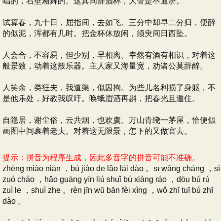
唱的，右壁厢舞的。这其间辞酒杯，大管是不通济。
试算春，九十日，屈指间，去如飞。三分中却早二分归，便醉
的似泥，浑都有几时。把金杯休放闲，须臾间日西坠。
人会合，不容易，但少别，早相离。幸然有酒有相识，对着这
般景致，动着这般乐器。主人家又海量宽，劝诸公莫辞醉。
人笑余，类狂夫，我道渠，似囚拘。为些儿名利损了身躯，不
是他乐处，好教我叹吁。唤蛾眉酒再斟，把春光且邀住。
自隐居，谢尘俗，云共烟，也欢虞。万山青绕一茅屋，恰便似
画图中间裹着老夫。对着这无限景，怎下的又做官去。
提示：拼音为程序生成，因此多音字的拼音可能不准确。
zhèng miào nián ，bú jiào de lǎo lái dào 。sī wǎng cháng ，sì
zuó cháo ，hǎo guāng yīn liú shuǐ bú xiàng ráo ，dōu bú rú
zuì le ，shuì zhe 。rèn jīn wū bān fèi xìng ，wǒ zhī tuī bú zhī
dào 。