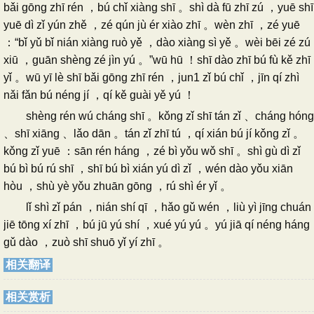
bǎi gōng zhī rén ，bú chǐ xiàng shī 。shì dà fū zhī zú ，yuē shī
yuē dì zǐ yún zhě ，zé qún jù ér xiào zhī 。wèn zhī ，zé yuē
：“bǐ yǔ bǐ nián xiàng ruò yě ，dào xiàng sì yě 。wèi bēi zé zú
xiū ，guān shèng zé jìn yú 。”wū hū ！shī dào zhī bú fù kě zhī
yǐ 。wū yī lè shī bǎi gōng zhī rén ，jun1 zǐ bú chǐ ，jīn qí zhì
nǎi fǎn bú néng jí ，qí kě guài yě yú ！
shèng rén wú cháng shī 。kǒng zǐ shī tán zǐ 、cháng hóng
、shī xiāng 、lǎo dān 。tán zǐ zhī tú ，qí xián bú jí kǒng zǐ 。
kǒng zǐ yuē ：sān rén háng ，zé bì yǒu wǒ shī 。shì gù dì zǐ
bú bì bú rú shī ，shī bú bì xián yú dì zǐ ，wén dào yǒu xiān
hòu ，shù yè yǒu zhuān gōng ，rú shì ér yǐ 。
lǐ shì zǐ pán ，nián shí qī ，hǎo gǔ wén ，liù yì jīng chuán
jiē tōng xí zhī ，bú jū yú shí ，xué yú yú 。yú jiā qí néng háng
gǔ dào ，zuò shī shuō yǐ yí zhī 。
相关翻译
相关赏析