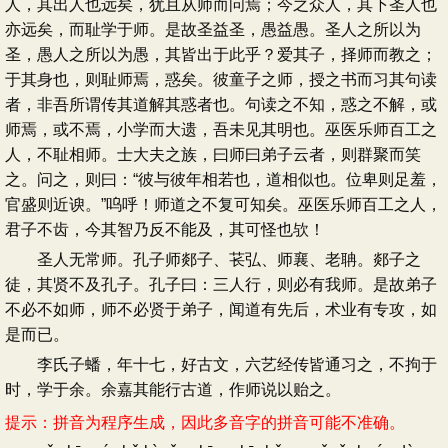
人，其出人也远矣，犹且从师而问焉；今之众人，其下圣人也
亦远矣，而耻学于师。是故圣益圣，愚益愚。圣人之所以为
圣，愚人之所以为愚，其皆出于此乎？爱其子，择师而教之；
于其身也，则耻师焉，惑矣。彼童子之师，授之书而习其句读
者，非吾所谓传其道解其惑者也。句读之不知，惑之不解，或
师焉，或不焉，小学而大遗，吾未见其明也。巫医乐师百工之
人，不耻相师。士大夫之族，曰师曰弟子云者，则群聚而笑
之。问之，则曰：“彼与彼年相若也，道相似也。位卑则足羞，
官盛则近谀。”呜呼！师道之不复可知矣。巫医乐师百工之人，
君子不齿，今其智乃反不能及，其可怪也欤！
圣人无常师。孔子师郯子、苌弘、师襄、老聃。郯子之
徒，其贤不及孔子。孔子曰：三人行，则必有我师。是故弟子
不必不如师，师不必贤于弟子，闻道有先后，术业有专攻，如
是而已。
李氏子蟠，年十七，好古文，六艺经传皆通习之，不拘于
时，学于余。余嘉其能行古道，作师说以贻之。
提示：拼音为程序生成，因此多音字的拼音可能不准确。