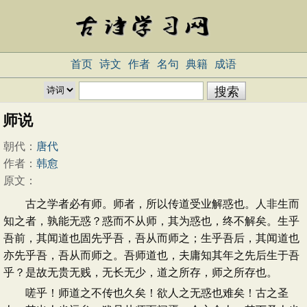
首页
诗文
作者
名句
典籍
成语
师说
朝代：
唐代
作者：
韩愈
原文：
古之学者必有师。师者，所以传道受业解惑也。人非生而
知之者，孰能无惑？惑而不从师，其为惑也，终不解矣。生乎
吾前，其闻道也固先乎吾，吾从而师之；生乎吾后，其闻道也
亦先乎吾，吾从而师之。吾师道也，夫庸知其年之先后生于吾
乎？是故无贵无贱，无长无少，道之所存，师之所存也。
嗟乎！师道之不传也久矣！欲人之无惑也难矣！古之圣