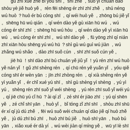
gǔ zhī xué zhě bì yǒu shī 。shī zhě ，suǒ yǐ chuán dào
shòu yè jiě huò yě 。rén fēi shēng ér zhī zhī zhě ，shú néng
wú huò ？huò ér bú cóng shī ，qí wéi huò yě ，zhōng bú jiě yǐ
。shēng hū wú qián ，qí wén dào yě gù xiān hū wú ，wú
cóng ér shī zhī ；shēng hū wú hòu ，qí wén dào yě yì xiān hū
wú ，wú cóng ér shī zhī 。wú shī dào yě ，fū yōng zhī qí nián
zhī xiān hòu shēng yú wú hū ？shì gù wú guì wú jiàn ，wú
zhǎng wú shǎo ，dào zhī suǒ cún ，shī zhī suǒ cún yě 。
jiē hū ！shī dào zhī bú chuán yě jiǔ yǐ ！yù rén zhī wú huò
yě nán yǐ ！gǔ zhī shèng rén ，qí chū rén yě yuǎn yǐ ，yóu qiě
cóng shī ér wèn yān ；jīn zhī zhòng rén ，qí xià shèng rén yě
yì yuǎn yǐ ，ér chǐ xué yú shī 。shì gù shèng yì shèng ，yú yì
yú 。shèng rén zhī suǒ yǐ wéi shèng ，yú rén zhī suǒ yǐ wéi yú
，qí jiē chū yú cǐ hū ？ài qí zǐ ，zé shī ér jiāo zhī ；yú qí shēn
yě ，zé chǐ shī yān ，huò yǐ 。bǐ tóng zǐ zhī shī ，shòu zhī shū
ér xí qí jù dú zhě ，fēi wú suǒ wèi chuán qí dào jiě qí huò zhě
yě 。jù dú zhī bú zhī ，huò zhī bú jiě ，huò shī yān ，huò bú
yān ，xiǎo xué ér dà yí ，wú wèi jiàn qí míng yě 。wū yī lè shī