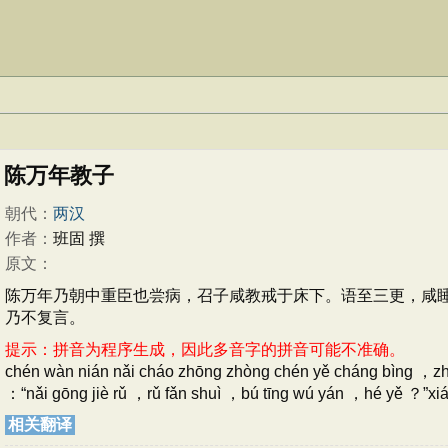
陈万年教子
朝代：
两汉
作者：
班固 撰
原文：
陈万年乃朝中重臣也尝病，召子咸教戒于床下。语至三更，咸睡
乃不复言。
提示：拼音为程序生成，因此多音字的拼音可能不准确。
chén wàn nián nǎi cháo zhōng zhòng chén yě cháng bìng ，zhà
：“nǎi gōng jiè rǔ ，rǔ fǎn shuì ，bú tīng wú yán ，hé yě ？”xiá
相关翻译