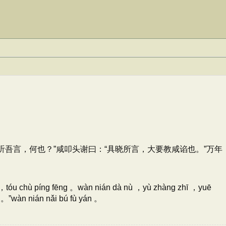
吾言，何也？”咸叩头谢曰：“具晓所言，大要教咸谄也。”万年
uì ，tóu chù píng fēng 。wàn nián dà nù ，yù zhàng zhī ，yuē
ě 。”wàn nián nǎi bú fù yán 。