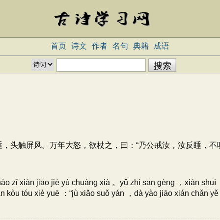
首页
诗文
作者
名句
典籍
成语
，头触屏风。万年大怒，欲杖之，曰：“乃公戒汝，汝反睡，不听
o zǐ xián jiāo jiè yú chuáng xià 。yǔ zhì sān gèng ，xián sh
n kòu tóu xiè yuē ：“jù xiǎo suǒ yán ，dà yào jiāo xián chǎn y