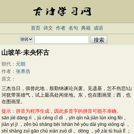
首页
诗文
作者
名句
典籍
成语
山坡羊·未央怀古
朝代：
元朝
作者：
张养浩
原文：
三杰当日，俱曾此地，殷勤纳谏论兴废。见遗基，怎不伤悲!山
河犹带英雄气，试上最高处闲坐地。东，也在图画里；西，也
在图画里。
提示：拼音为程序生成，因此多音字的拼音可能不准确。
sān jié dāng rì ，jù céng cǐ dì ，yīn qín nà jiàn lùn xìng fèi 。
jiàn yí jī ，zěn bú shāng bēi !shān hé yóu dài yīng xióng qì ，
shì shàng zuì gāo chù xián zuò dì 。dōng ，yě zài tú huà lǐ ；