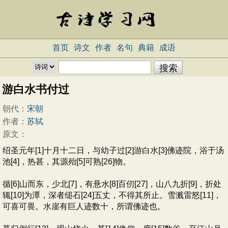
首页
诗文
作者
名句
典籍
成语
游白水书付过
朝代：
宋朝
作者：
苏轼
原文：
绍圣元年[1]十月十二日，与幼子过[2]游白水[3]佛迹院，浴于汤
池[4]，热甚，其源殆[5]可熟[26]物。
循[6]山而东，少北[7]，有悬水[8]百仞[27]，山八九折[9]，折处
辄[10]为潭，深者缒石[24]五丈，不得其所止。雪溅雷怒[11]，
可喜可畏。水崖有巨人迹数十，所谓佛迹也。