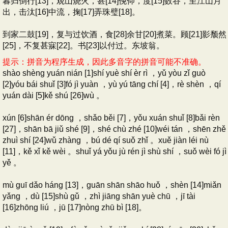
暮归倒行[13]，观山烧火，甚[14]俛仰，度[15]数谷，至江山月
出，击汰[16]中流，掬[17]弄珠璧[18]。
到家二鼓[19]，复与过饮酒，食[28]余甘[20]煮菜。顾[21]影颓然
[25]，不复甚寐[22]。书[23]以付过。东坡翁。
提示：拼音为程序生成，因此多音字的拼音可能不准确。
shào shèng yuán nián [1]shí yuè shí èr rì ，yǔ yòu zǐ guò
[2]yóu bái shuǐ [3]fó jì yuàn ，yù yú tāng chí [4]，rè shèn ，qí
yuán dài [5]kě shú [26]wù 。
xún [6]shān ér dōng ，shǎo běi [7]，yǒu xuán shuǐ [8]bǎi rèn
[27]，shān bā jiǔ shé [9]，shé chù zhé [10]wéi tán ，shēn zhě
zhuì shí [24]wǔ zhàng ，bú dé qí suǒ zhǐ 。xuě jiàn léi nù
[11]，kě xǐ kě wèi 。shuǐ yá yǒu jù rén jì shù shí ，suǒ wèi fó jì
yě 。
mù guī dǎo háng [13]，guān shān shāo huǒ ，shèn [14]miǎn
yǎng ，dù [15]shù gǔ ，zhì jiāng shān yuè chū ，jī tài
[16]zhōng liú ，jū [17]nòng zhū bì [18]。