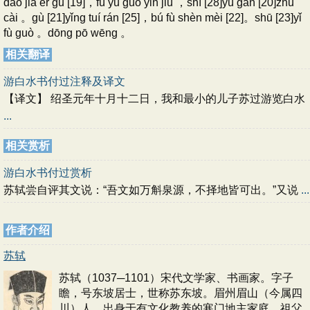
dào jiā èr gǔ [19]，fù yǔ guò yǐn jiǔ ，shí [28]yú gān [20]zhǔ
cài 。gù [21]yǐng tuí rán [25]，bú fù shèn mèi [22]。shū [23]yǐ
fù guò 。dōng pō wēng 。
相关翻译
游白水书付过注释及译文
【译文】 绍圣元年十月十二日，我和最小的儿子苏过游览白水
...
相关赏析
游白水书付过赏析
苏轼尝自评其文说：“吾文如万斛泉源，不择地皆可出。”又说
...
作者介绍
苏轼
苏轼（1037─1101）宋代文学家、书画家。字子
瞻，号东坡居士，世称苏东坡。眉州眉山（今属四
川）人。出身于有文化教养的寒门地主家庭。祖父