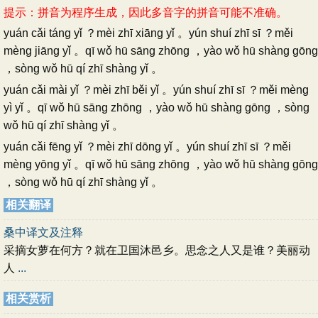
提示：拼音为程序生成，因此多音字的拼音可能不准确。
yuán cǎi táng yǐ ？mèi zhī xiāng yǐ 。yún shuí zhī sī ？měi
mèng jiāng yǐ 。qī wǒ hū sāng zhōng ，yào wǒ hū shàng gōng
，sòng wǒ hū qí zhī shàng yǐ 。
yuán cǎi mài yǐ ？mèi zhī běi yǐ 。yún shuí zhī sī ？měi mèng
yì yǐ 。qī wǒ hū sāng zhōng ，yào wǒ hū shàng gōng ，sòng
wǒ hū qí zhī shàng yǐ 。
yuán cǎi fēng yǐ ？mèi zhī dōng yǐ 。yún shuí zhī sī ？měi
mèng yōng yǐ 。qī wǒ hū sāng zhōng ，yào wǒ hū shàng gōng
，sòng wǒ hū qí zhī shàng yǐ 。
相关翻译
桑中译文及注释
采摘女萝在何方？就在卫国沐邑乡。思念之人又是谁？美丽动
人
...
相关赏析