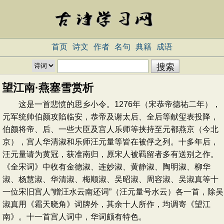
首页
诗文
作者
名句
典籍
成语
望江南·燕塞雪赏析
这是一首悲愤的思乡小令。1276年（宋恭帝德祐二年），
元军统帅伯颜攻陷临安，恭帝及谢太后、全后等献玺表投降，
伯颜将帝、后、一些大臣及宫人乐师等挟持至元都燕京（今北
京），宫人华清淑和乐师汪元量等皆在被俘之列。十多年后，
汪元量请为黄冠，获准南归，原宋人被羁留者多有送别之作。
《全宋词》中收有金德淑、连妙淑、黄静淑、陶明淑、柳华
淑、杨慧淑、华清淑、梅顺淑、吴昭淑、周容淑、吴淑真等十
一位宋旧宫人“赠汪水云南还词”（汪元量号水云）各一首，除吴
淑真用《霜天晓角》词牌外，其余十人所作，均调寄《望江
南》。十一首宫人词中，华词颇有特色。