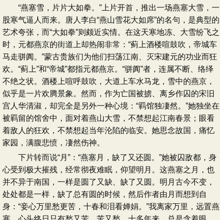
“燕塞雪，片片大如拳。”上片开首，推出一场燕塞大雪，一
股寒气逼人而来。唐人李白“燕山雪花大如席”的名句，是典型的
艺术夸张，而“大如拳”则颇近实情。在这天寒地冻、大雪纷飞之
时，元都燕京的街道上却热闹非常：“蓟上酒楼喧鼓吹，帝城车
马走骈阗。”蒙古贵族们为他们扫荡江南、灭宋建元的功业而狂
欢。“蓟上”和“帝城”都指元都燕京。“骈阗”者，连属不断、络绎
不绝之状。酒楼上喧呼鼓吹，大道上车水马龙，雪中的燕京，
似乎是一片欢腾景象。然而，作为亡国被掳、离乡作囚的宋旧
宫人华清淑，却完全是另外一种心境：“羁馆独凄然。”她独坐在
被羁留的馆舍中，面对着燕山大雪，不禁想起江南春景；眼看
着敌人的狂欢，不禁想起当年沦陷的临安。她思念故国，痛忆
家园，满腹悲愤，凄然伤神。
下片转而说“月”：“燕塞月，缺了又还圆。”她被囚敌都，身
心受到极大摧残，经常彻夜难眠，仰望明月。这燕塞之月，也
并不异于南国，一样是圆了又缺、缺了又圆。明月古今不变，
处处都是一样，缺了总有圆的时候，然后作者由月而想到自
身：“妾心万里愁更苦，十春和泪看婵娟。”我离家万里，远置燕
塞，心头终日只有愁又苦、苦又愁，十多年来，总是含着眼