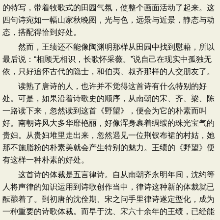
的特写，带着牧歌式的田园气氛，使整个画面活动了起来。这
四句诗宛如一幅山家秋晚图，光与色，远景与近景，静态与动
态，搭配得恰到好处。
然而，王绩还不能像陶渊明那样从田园中找到慰藉，所以
最后说：“相顾无相识，长歌怀采薇。”说自己在现实中孤独无
依，只好追怀古代的隐士，和伯夷、叔齐那样的人交朋友了。
读熟了唐诗的人，也许并不觉得这首诗有什么特别的好
处。可是，如果沿着诗歌史的顺序，从南朝的宋、齐、梁、陈
一路读下来，忽然读到这首《野望》，便会为它的朴素而叫
好。南朝诗风大多华靡艳丽，好像浑身裹着绸缎的珠光宝气的
贵妇。从贵妇堆里走出来，忽然遇见一位荆钗布裙的村姑，她
那不施脂粉的朴素美就会产生特别的魅力。王绩的《野望》便
有这样一种朴素的好处。
这首诗的体裁是五言律诗。自从南朝齐永明年间，沈约等
人将声律的知识运用到诗歌创作当中，律诗这种新的体裁就已
酝酿着了。到初唐的沈佺期、宋之问手里律诗遂定型化，成为
一种重要的诗歌体裁。而早于沈、宋六十余年的王绩，已经能