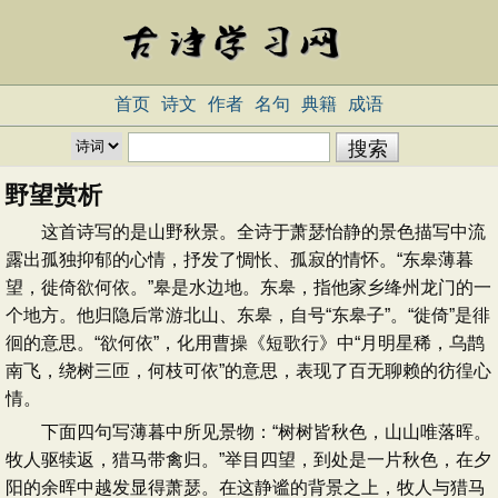
首页
诗文
作者
名句
典籍
成语
野望赏析
这首诗写的是山野秋景。全诗于萧瑟怡静的景色描写中流
露出孤独抑郁的心情，抒发了惆怅、孤寂的情怀。“东皋薄暮
望，徙倚欲何依。”皋是水边地。东皋，指他家乡绛州龙门的一
个地方。他归隐后常游北山、东皋，自号“东皋子”。“徙倚”是徘
徊的意思。“欲何依”，化用曹操《短歌行》中“月明星稀，乌鹊
南飞，绕树三匝，何枝可依”的意思，表现了百无聊赖的彷徨心
情。
下面四句写薄暮中所见景物：“树树皆秋色，山山唯落晖。
牧人驱犊返，猎马带禽归。”举目四望，到处是一片秋色，在夕
阳的余晖中越发显得萧瑟。在这静谧的背景之上，牧人与猎马