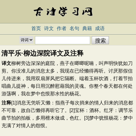
首页
诗文
作者
名句
典籍
成语
清平乐·柳边深院译文及注释
译文
柳树旁边深深的庭院，燕子在唧唧呢喃，叫声明快犹如刀
剪。你没准儿的消息太多，我现在已经懒得再听。讨厌那假信
儿传进来，我用双扇屏风把它隔断。端着玉杯饮酒，打着节拍
唱曲儿提神，每日用沉醉慰藉我的灵魂。你整个春天都在何处
游荡啊，我在梦中也恨那水性的杨花。
注释
[1]消息无凭听又懒：指燕子每次捎来的情人归来的消息都
不可靠，故自己懒得再听它了。[2]宝杯：酒杯。红牙：调节乐
曲节拍的拍板，多用檀木做成，色红。[3]梦中犹恨杨花：梦中
充满了对情人的怨恨。