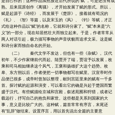
是自己作的；这种作品虽然接近后代所说的“赋”，可是还没有成
熟。后来屈原创作《离骚》，才开始发展了赋的形式。所以，
赋是起源于《诗经》，而发展于《楚辞》。接着就有荀况的
《礼》、《智》等篇，以及宋玉的《风》、《钓》等赋，才正
式给这种作品以“赋”的名称，它就和诗分家了。“赋”本来是“六
义”的一部分，现在却居然壮大而独立起来。于是，作者常常从
两人对话引起，极力描写事物的声音状貌而追求文采。这是赋
和诗分家而独自命名的开始。
（二） 秦代文学不发达，但也有一些《杂赋》。汉代
初年，不少作家继前代而起。陆贾开了端，贾谊予以发展，枚
乘和司马相如继承这个风气，王褒和扬雄扩大这个趋势。枚
皋、东方朔以后，作者便把一切事物都写在赋里。汉宣帝时作
品便已很多，成帝时曾加以整理，献到宫廷里来的赋有一千多
首。探讨赋的起源和演变，可以看出它的确是兴起于楚国而繁
盛于汉代。有些赋描绘京城和宫殿，叙述苑囿和狩猎，或者记
载远行，抒写自己的抱负和家世。这些都是关系到国家的大
事，意义是比较广大的。这种赋，篇首常常有序言，末尾还
有“乱辞”做结束。设置序言，用以首先说出全篇的主要意