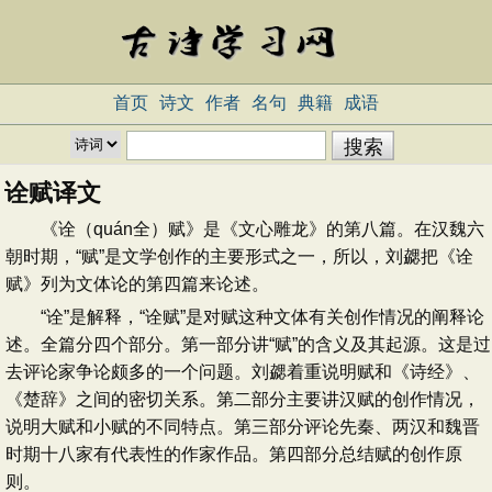
首页
诗文
作者
名句
典籍
成语
诠赋译文
《诠（quán全）赋》是《文心雕龙》的第八篇。在汉魏六
朝时期，“赋”是文学创作的主要形式之一，所以，刘勰把《诠
赋》列为文体论的第四篇来论述。
“诠”是解释，“诠赋”是对赋这种文体有关创作情况的阐释论
述。全篇分四个部分。第一部分讲“赋”的含义及其起源。这是过
去评论家争论颇多的一个问题。刘勰着重说明赋和《诗经》、
《楚辞》之间的密切关系。第二部分主要讲汉赋的创作情况，
说明大赋和小赋的不同特点。第三部分评论先秦、两汉和魏晋
时期十八家有代表性的作家作品。第四部分总结赋的创作原
则。