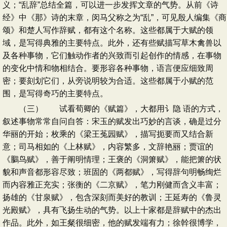
义；“乱辞”总结全篇，可以进一步发挥文章的气势。从前《诗
经》中《那》诗的末章，闵马父称之为“乱”，可见殷人编集《商
颂》和楚人写作辞赋，都有这个名称。这些都属于大赋的领
域，是写得典雅的主要特点。此外，还有些赋描写草木禽兽以
及各种事物，它们触动作者的兴致而引起创作的情感，在事物
的变化中情和物相结合。要形容各种事物，语言便应细致周
密；要刻划它们，从旁说明较为合适。这些都属于小赋的范
围，是写得奇巧的主要特点。
（三） 试看荀卿的《赋篇》，大都用讠隐 语的方式，
叙述事物常常自问自答：宋玉的赋发出巧妙的言谈，确是过分
华丽的开始；枚乘的《梁王菟园赋》，描写扼要而又结合新
意；司马相如的《上林赋》，内容繁多，文辞艳丽；贾谊的
《鵩鸟赋》，善于阐明情理；王褒的《洞箫赋》，能把箫的状
貌和声音都形容尽致；班固的《两都赋》，写得辞句明畅绚烂
而内容雅正充实；张衡的《二京赋》，笔力刚健而含义丰富；
扬雄的《甘泉赋》，包含深刻而美好的教训；王延寿的《鲁灵
光殿赋》，具有飞扬生动的气势。以上十家都是辞赋中的杰出
作品。此外，如王粲很细密，他的赋发端有力；徐幹很博学，