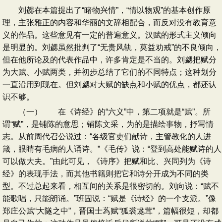
刘勰在本篇提出了“睹物兴情”，“情以物观”的基本创作原
理，主张雅正的内容和华丽的文辞相配合，而反对没有教育意
义的作品。这些意见有一定的普遍意义。汉赋的形式主义倾向
是明显的。刘勰虽然批判了“无贵风轨，莫益劝戒”的不良倾向，
但在他所论及的代表作品中，许多肯定是不当的。刘勰把赋分
为大赋、小赋两类，并初步总结了它们的不同特点；这种划分
一直沿用到现在。但刘勰对大赋的缺点和小赋的优点，都还认
识不够。
（一） 在《诗经》的“六义”中，第二项就是“赋”。所
谓“赋”，是铺陈的意思；铺陈文采，为的是描绘事物，抒写情
志。从前周代召公说过：“各级官吏们献诗，主管教化的人进
箴，眼睛有毛病的人诵诗。”《毛传》说：“登到高处能赋诗的人
可以做大夫。”由此可见，《诗序》把赋和比、兴同列为《诗
经》的表现手法，而其他书籍则把它和诗分开成为不同的类
型。不过总起来看，相互间的关系是很密切的。刘向说：“赋不
能歌唱，只能朗诵。”班固说：“赋是《诗经》的一个支派。”像
郑庄公赋“大隧之中”，晋国士蒍赋“狐裘尨茸”，篇幅很短，却都