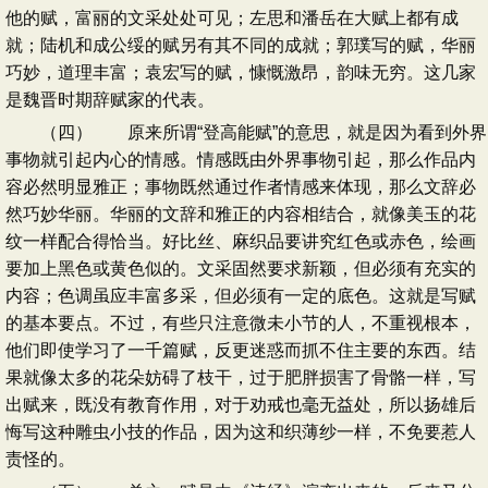
他的赋，富丽的文采处处可见；左思和潘岳在大赋上都有成
就；陆机和成公绥的赋另有其不同的成就；郭璞写的赋，华丽
巧妙，道理丰富；袁宏写的赋，慷慨激昂，韵味无穷。这几家
是魏晋时期辞赋家的代表。
（四） 原来所谓“登高能赋”的意思，就是因为看到外界
事物就引起内心的情感。情感既由外界事物引起，那么作品内
容必然明显雅正；事物既然通过作者情感来体现，那么文辞必
然巧妙华丽。华丽的文辞和雅正的内容相结合，就像美玉的花
纹一样配合得恰当。好比丝、麻织品要讲究红色或赤色，绘画
要加上黑色或黄色似的。文采固然要求新颖，但必须有充实的
内容；色调虽应丰富多采，但必须有一定的底色。这就是写赋
的基本要点。不过，有些只注意微未小节的人，不重视根本，
他们即使学习了一千篇赋，反更迷惑而抓不住主要的东西。结
果就像太多的花朵妨碍了枝干，过于肥胖损害了骨骼一样，写
出赋来，既没有教育作用，对于劝戒也毫无益处，所以扬雄后
悔写这种雕虫小技的作品，因为这和织薄纱一样，不免要惹人
责怪的。