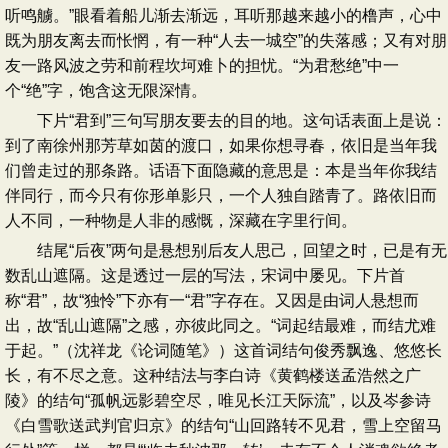
听鸣艣。”眼看着船儿渐去渐远，耳听那越来越小的橹声，心中
既为朋友离去而怅惘，有一种“人去一城空”的失落感；又有对朋
友一路风波之劳和前程坎坷难卜的担忧。“为君愁绝”中一
个“绝”字，饱含这无限深情。
下片“君到”三句写朋友要去的目的地。这句话表面上是说：
到了南徐州那芳草如茵的渡口，如果你想寻春，依旧是当年我
们曾走过的那条路。话语下面隐藏的意思是：本是当年你我结
伴同行，而今只有你形单影只，一个人独自踏青了。路依旧而
人不同，一种物是人非的感慨，深藏在字里行间。
结尾“后夜”两句是悬想别后友人思己，回望之时，已是有无
数乱山遮隔。这是透过一层的写法，宋词中屡见。下片首
称“君”，故“独怜”下亦有一“君”字存在。又因是由词人悬想而
出，故“乱山遮隔”之感，亦彼此同之。“词起结最难，而结尤难
于起。”（沈祥龙《论词随笔》）这首词结句俊秀飘逸、悠悠长
长，有不尽之意。这种结法与李白诗《黄鹤楼送孟浩然之广
陵》的结句“孤帆远影碧空尽，唯见长江天际流”，以及岑参诗
《白雪歌送武判官归京》的结句“山回路转不见君，雪上空留马