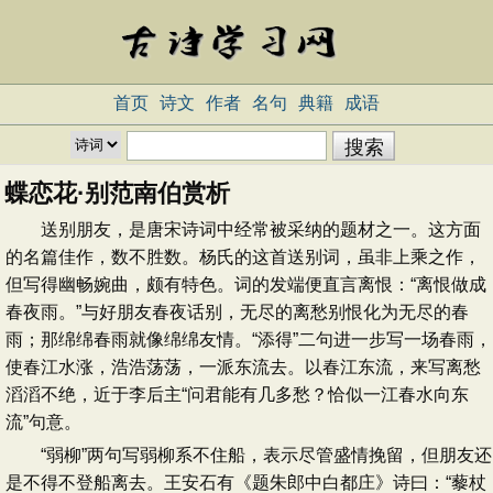
首页
诗文
作者
名句
典籍
成语
蝶恋花·别范南伯赏析
送别朋友，是唐宋诗词中经常被采纳的题材之一。这方面
的名篇佳作，数不胜数。杨氏的这首送别词，虽非上乘之作，
但写得幽畅婉曲，颇有特色。词的发端便直言离恨：“离恨做成
春夜雨。”与好朋友春夜话别，无尽的离愁别恨化为无尽的春
雨；那绵绵春雨就像绵绵友情。“添得”二句进一步写一场春雨，
使春江水涨，浩浩荡荡，一派东流去。以春江东流，来写离愁
滔滔不绝，近于李后主“问君能有几多愁？恰似一江春水向东
流”句意。
“弱柳”两句写弱柳系不住船，表示尽管盛情挽留，但朋友还
是不得不登船离去。王安石有《题朱郎中白都庄》诗曰：“藜杖