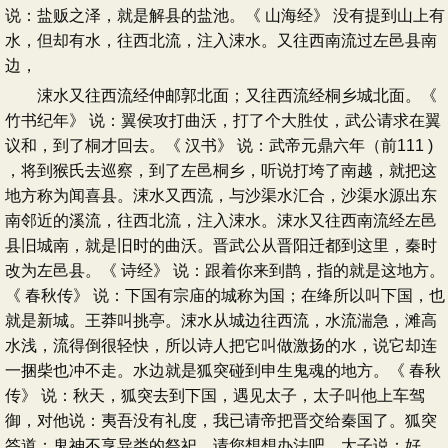
说：盐贩之泽，就是解县的盐池。《 山海经》 没有提到山上有
水，但却有水，往西北流，注入涑水。又往西南流过左邑县南
边，
涑水又往西流经仲邮郭北面；又往西流经桐乡城北面。《
竹书纪年》 说：翼侯攻打曲沃，打了个大胜仗，武公请求在翼
议和，到了桐才回去。《 汉书》 说：武帝元鼎六年（前111 )
，将到猴氏去巡察，到了左邑桐乡，听说打垮了南越，就把这
地方称为闻喜县。涑水又西流，与沙渠水汇合，沙渠水源出东
南邻近的溪流，往西北流，注入涑水。涑水又往西南流经左邑
县旧城南，就是旧时的曲沃。晋武公从晋阳迁都到这里，秦时
改为左邑县。《 诗经》 说：跟着你来到鹊，指的就是这地方。
《 春秋传》 说：下国有宗庙的城称为国；在绛所以叫下国，也
就是新城。王莽叫挑亭。涑水从城边往西流，水流湍急，滩高
水浅，流得倒很轻快，所以诗人把它叫做激扬的水，说它却连
一捆柴也冲不走。水边就是狐突碰到申生鬼魂的地方。《 春秋
传》 说：秋天，狐突去到下国，遇见太子，太子叫他上车驾
御，对他说：夷吾没有礼度，我已请帝把晋交给秦国了。狐突
答道：鬼神不享异类的祭祀，请您想想办法吧。太子说：好