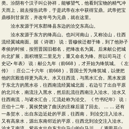
类。汾阴有个汉子叫公孙祥，能够望气，他看到宝物的精气冲
天而上，就去报告武帝，于是武帝在水中获得宝鼎。武帝把宝
鼎移到甘泉宫，并改年号为元鼎，就在这里。
浍水发源于河东郡绛县东边的洽交东高山。
浍水发源于东方的绛高山。也叫河南山，又称浍山，往西
流经翼城南面。据《 诗谱》 说：晋穆侯迁都于绛，到了他孙子
孝侯的时候，按照晋国旧都名，把绛改名为翼。后来献公把城
向北扩展，面积增至二里见方，重又命名为绛。所以司马迁《
史记• 年表》 说：献公九年（前668 ) ，才开始为绛筑城。《 左
传》 ：庄公二十六年（前668 ) ，晋国士芳为绛筑城，以便把
他的宫殿造得更为高大。水又往西流，与黑水汇合。黑水发源
于东北方的黑水谷，往西南流经翼城北面，右边引了出自平原
的北川水，南流注入黑水，然后乱流往西南注入浍水。浍水又
往西南流，与诸水汇合，汇流处称为浍交。《 竹书纪年》 说：
庄伯十二年，翼侯焚烧了曲沃的庄稼后退了回去。 … … 还有
一条贺水，出自东边近处的平原，往西南， 到浍交注入浍水。
又有高泉水，源出东南邻近的平原，往西北到浍交注入浍水。
浍水又南流，紫谷水出自东方白马山的白马川。《 遁甲开山