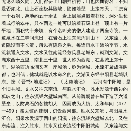
无论久晴久雨，人们都要上山朝拜祈祷，山也因而得名，不知
是否如此。山上石崖极其险峻，陡如墙壁，上接青天，半腰有
一个石洞，离地约五十余丈，岩上层层点缀着苍松，洞外生长
着成行的翠柏。只在西边一处可以沿着石级上登，顶上有一片
平地，面积约十来顷，有个名叫光的僧人建造了两座寺院。一
道泉水在二寺间流出，在岩石上往东流泻到山下，又东流，水
道隐没而不长流，所以有隐泉之称。每逢雨水丰沛的季节，水
流就通入文水。文水又往南流经兹氏县老城东，就到文湖。文
湖东西十五里，南北三十里，世人称为西湖，在县城正东十
里。湖的西边临湖又有一座城池，称为储城。水流汇聚成泽叫
都，也叫储，储城就是以水命名的。文湖又东经中阳县老城以
东。按《 晋书• 地道记》 、《 太康地记》 ，西河有中阳城，是
个旧县城。文水又往东南流，与胜水汇合。胜水发源于西边的
狐岐之山，往东流经六壁城南面。从前魏朝曾在城下造了六道
壁垒，以防离石的各族胡人，因而成为大镇。太和年间（477
一499 ）撤去镇的建制，仍设西河郡。胜水又东流，与阳泉水
汇合。阳泉水发源于西山的阳溪，往东流经六壁城以北，又往
东南流，注入胜水。胜水又往东流经中阳旧城南，又东流与文