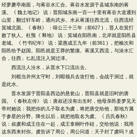
经萝蘑亭南面，与蒋谷水汇合。蒋谷水发源于县城东南的蒋
溪。《 魏土地记》 说：晋阳城东南一百一十里有蒋谷大道通到
山里，翻过轩车岭，通向武乡。水从蒋溪往西北流，往西流经
箕城北面。《 春秋》 ：嘻公三十三年（前627 ) ，晋人在箕打
败了狄人。杜预《 释地》 说：箕城在阳邑南，北岸就是阳邑县
老城。《 竹书纪年》 说：梁惠成王九年（前361 ) ，把榆次和
阳邑给予赵国。阳邑就是王莽的繁攘。蒋溪又西流，与涂水汇
合，往西」匕乱流注入洞过泽。
西流注人汾水，从晋水下口流出去。
刘棍当并州太守时，刘暇领兵去攻打他，会战于洞过，就
是此水。
晋水发源于晋阳县西边的悬瓮山，晋阳县就是旧时的唐
国。《 春秋左传》 说：唐叔还没有出生时，他母亲邑姜梦见天
帝对她说：我把你的儿子取名为虞，将把唐交给他，那地方属
于参星的分野。降生以后，就把他取名为虞。《 吕氏春秋》
说：叔虞和成王住在一起，成王拿桐叶作硅，交给他说：我用
这东西来封你。虞告诉了周公，周公问道：天子封了虞吗？成