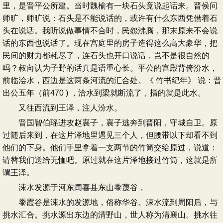
里，是晋平公所建。当时魏榆有一块石头竟说起话来。晋侯问
师旷，师旷说：石头是不能说话的，或许有什么东西凭借着石
头在说话。我听说做事情不合时，民怨沸腾，那末原来不会说
话的东西也说话了。现在宫庭里的房子造得这么高大豪华，把
民间的财力都耗尽了，连石头也开口说话，岂不是很自然的
吗？叔向认为子野的话真是语重心长。平公的宫殿背倚汾水，
前临浍水，西边是这两条河流的汇合处。《 竹书纪年》 说：晋
出公五年（前470 ) ，洽水到梁就断流了，指的就是此水。
又往西流到王泽，注人汾水。
晋国智伯瑶进攻赵襄子，襄子逃奔到晋阳，守城自卫。原
过随后来到，在这片泽地里遇见三个人，但腰带以下却看不到
他们的下身。他们手里拿着一支两节的竹筒交给原过，说道：
请替我们送给无恤吧。原过就在这片泽地接过竹筒，这就是所
谓王泽。
涑水发源于河东闻喜县东山黍蔑谷，
黍霞谷是涑水的发源地，俗称华谷。涑水流到周阳后，与
挑水汇合。挑水源出东边的清野山，世人称为清襄山。挑水往