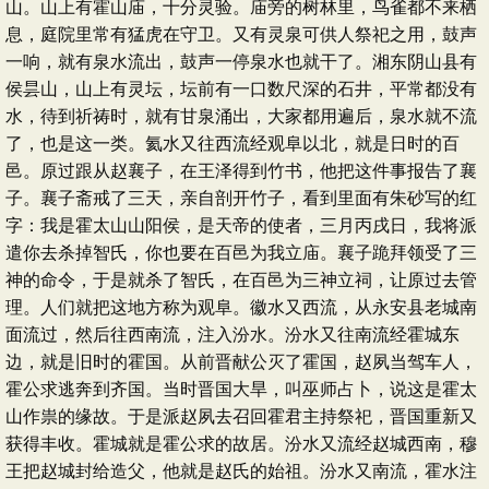
山。山上有霍山庙，十分灵验。庙旁的树林里，鸟雀都不来栖
息，庭院里常有猛虎在守卫。又有灵泉可供人祭祀之用，鼓声
一响，就有泉水流出，鼓声一停泉水也就干了。湘东阴山县有
侯昙山，山上有灵坛，坛前有一口数尺深的石井，平常都没有
水，待到祈祷时，就有甘泉涌出，大家都用遍后，泉水就不流
了，也是这一类。氦水又往西流经观阜以北，就是日时的百
邑。原过跟从赵襄子，在王泽得到竹书，他把这件事报告了襄
子。襄子斋戒了三天，亲自剖开竹子，看到里面有朱砂写的红
字：我是霍太山山阳侯，是天帝的使者，三月丙戌日，我将派
遣你去杀掉智氏，你也要在百邑为我立庙。襄子跪拜领受了三
神的命令，于是就杀了智氏，在百邑为三神立祠，让原过去管
理。人们就把这地方称为观阜。徽水又西流，从永安县老城南
面流过，然后往西南流，注入汾水。汾水又往南流经霍城东
边，就是旧时的霍国。从前晋献公灭了霍国，赵夙当驾车人，
霍公求逃奔到齐国。当时晋国大旱，叫巫师占卜，说这是霍太
山作祟的缘故。于是派赵夙去召回霍君主持祭祀，晋国重新又
获得丰收。霍城就是霍公求的故居。汾水又流经赵城西南，穆
王把赵城封给造父，他就是赵氏的始祖。汾水又南流，霍水注