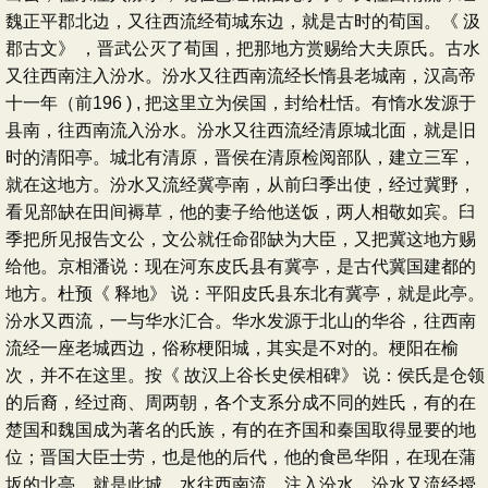
魏正平郡北边，又往西流经荀城东边，就是古时的荀国。《 汲
郡古文》 ，晋武公灭了荀国，把那地方赏赐给大夫原氏。古水
又往西南注入汾水。汾水又往西南流经长惰县老城南，汉高帝
十一年（前196 ) , 把这里立为侯国，封给杜恬。有惰水发源于
县南，往西南流入汾水。汾水又往西流经清原城北面，就是旧
时的清阳亭。城北有清原，晋侯在清原检阅部队，建立三军，
就在这地方。汾水又流经冀亭南，从前臼季出使，经过冀野，
看见部缺在田间褥草，他的妻子给他送饭，两人相敬如宾。臼
季把所见报告文公，文公就任命邵缺为大臣，又把冀这地方赐
给他。京相潘说：现在河东皮氏县有冀亭，是古代冀国建都的
地方。杜预《 释地》 说：平阳皮氏县东北有冀亭，就是此亭。
汾水又西流，一与华水汇合。华水发源于北山的华谷，往西南
流经一座老城西边，俗称梗阳城，其实是不对的。梗阳在榆
次，并不在这里。按《 故汉上谷长史侯相碑》 说：侯氏是仓领
的后裔，经过商、周两朝，各个支系分成不同的姓氏，有的在
楚国和魏国成为著名的氏族，有的在齐国和秦国取得显要的地
位；晋国大臣士劳，也是他的后代，他的食邑华阳，在现在蒲
坂的北亭，就是此城。水往西南流，注入汾水。汾水又流经授