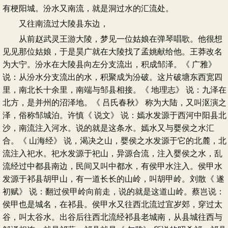
有梗阳城。汾水又南流，就是洞过水的汇流处。
又往南流过大陵县东边，
从前赵武灵王游大陵，梦见一位姑娘在弹琴唱歌。他很想
见见那位姑娘，于是昊广就在大陵找了孟姚献给他。王莽改名
为大宁。汾水在大陵县向左分支流出，积成邹泽。《 广雅》
说：从汾水分支流出的水，积聚成为汾破。这片破塘东西宽四
里，南北长十余里，南端与邹县相接。《 地理志》 说：九泽在
北方，是并州的沼泽地。《 吕氏春秋》 称为大陆，又叫沤演之
泽，俗称邹城泊。许慎《 说文》 说：嫣水发源于西河中阳县北
沙，南流注入河水。说的就是这条水。嫣水又与婴侯之水汇
合。《 山海经》 说，渴决之山，婴侯之水发源于它的北麓，北
流注入祀水。祀水发源于祀山，异源合流，注入婴侯之水，乱
流经过中都县南边，民间又叫中都水，有侯甲水注入。侯甲水
发源于祁县胡甲山，有一道长长的山岭，叫胡甲岭。刘散《 遂
初赋》 说：翻过侯甲岭向前走，说的就是这道山岭。蔡岂说：
侯甲也是城名，在祁县。侯甲水又往西北流过宜岁郊，穿过太
谷，叫太谷水。出谷后往西北流经祁县老城南，从县城往西与