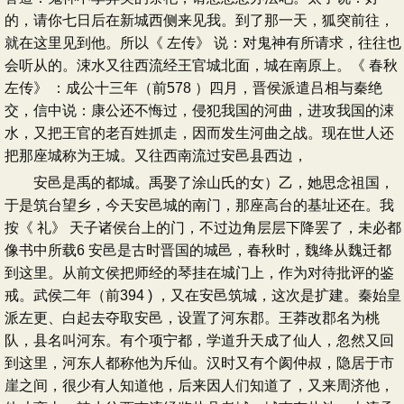
的，请你七日后在新城西侧来见我。到了那一天，狐突前往，
就在这里见到他。所以《 左传》 说：对鬼神有所请求，往往也
会听从的。涑水又往西流经王官城北面，城在南原上。《 春秋
左传》 ：成公十三年（前578 ）四月，晋侯派遣吕相与秦绝
交，信中说：康公还不悔过，侵犯我国的河曲，进攻我国的涑
水，又把王官的老百姓抓走，因而发生河曲之战。现在世人还
把那座城称为王城。又往西南流过安邑县西边，
安邑是禹的都城。禹娶了涂山氏的女）乙，她思念祖国，
于是筑台望乡，今天安邑城的南门，那座高台的基址还在。我
按《 礼》 天子诸侯台上的门，不过边角层层下降罢了，未必都
像书中所载6 安邑是古时晋国的城邑，春秋时，魏绛从魏迁都
到这里。从前文侯把师经的琴挂在城门上，作为对待批评的鉴
戒。武侯二年（前394 ) ，又在安邑筑城，这次是扩建。秦始皇
派左更、白起去夺取安邑，设置了河东郡。王莽改郡名为桃
队，县名叫河东。有个项宁都，学道升天成了仙人，忽然又回
到这里，河东人都称他为斥仙。汉时又有个阂仲叔，隐居于市
崖之间，很少有人知道他，后来因人们知道了，又来周济他，