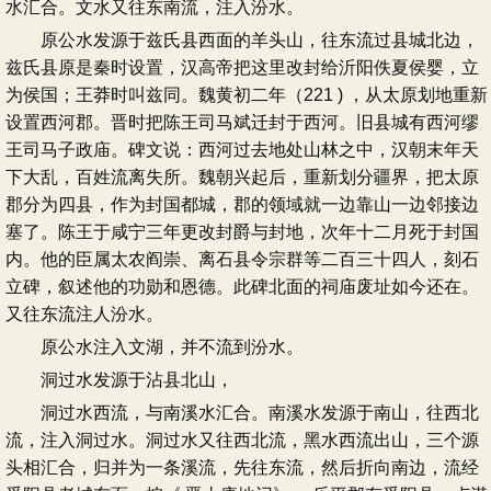
水汇合。文水又往东南流，注入汾水。
原公水发源于兹氏县西面的羊头山，往东流过县城北边，
兹氏县原是秦时设置，汉高帝把这里改封给沂阳佚夏侯婴，立
为侯国；王莽时叫兹同。魏黄初二年（221 ) ，从太原划地重新
设置西河郡。晋时把陈王司马斌迁封于西河。旧县城有西河缪
王司马子政庙。碑文说：西河过去地处山林之中，汉朝末年天
下大乱，百姓流离失所。魏朝兴起后，重新划分疆界，把太原
郡分为四县，作为封国都城，郡的领域就一边靠山一边邻接边
塞了。陈王于咸宁三年更改封爵与封地，次年十二月死于封国
内。他的臣属太农阎崇、离石县令宗群等二百三十四人，刻石
立碑，叙述他的功勋和恩德。此碑北面的祠庙废址如今还在。
又往东流注人汾水。
原公水注入文湖，并不流到汾水。
洞过水发源于沾县北山，
洞过水西流，与南溪水汇合。南溪水发源于南山，往西北
流，注入洞过水。洞过水又往西北流，黑水西流出山，三个源
头相汇合，归并为一条溪流，先往东流，然后折向南边，流经