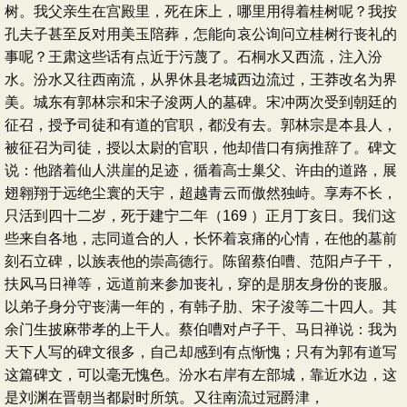
树。我父亲生在宫殿里，死在床上，哪里用得着桂树呢？我按
孔夫子甚至反对用美玉陪葬，怎能向哀公询问立桂树行丧礼的
事呢？王肃这些话有点近于污蔑了。石桐水又西流，注入汾
水。汾水又往西南流，从界休县老城西边流过，王莽改名为界
美。城东有郭林宗和宋子浚两人的墓碑。宋冲两次受到朝廷的
征召，授予司徒和有道的官职，都没有去。郭林宗是本县人，
被征召为司徒，授以太尉的官职，他却借口有病推辞了。碑文
说：他踏着仙人洪崖的足迹，循着高士巢父、许由的道路，展
翅翱翔于远绝尘寰的天宇，超越青云而傲然独峙。享寿不长，
只活到四十二岁，死于建宁二年（169 ）正月丁亥日。我们这
些来自各地，志同道合的人，长怀着哀痛的心情，在他的墓前
刻石立碑，以族表他的崇高德行。陈留蔡伯嘈、范阳卢子干，
扶风马日禅等，远道前来参加丧礼，穿的是朋友身份的丧服。
以弟子身分守丧满一年的，有韩子肋、宋子浚等二十四人。其
余门生披麻带孝的上干人。蔡伯嘈对卢子干、马日禅说：我为
天下人写的碑文很多，自己却感到有点惭愧；只有为郭有道写
这篇碑文，可以毫无愧色。汾水右岸有左部城，靠近水边，这
是刘渊在晋朝当都尉时所筑。又往南流过冠爵津，