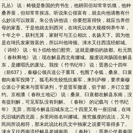
孔丛》 说：椅顿是鲁国的穷书生，他耕田但却常常饥饿，他种
桑养蚕，但却常常挨冻。听说朱公很富有，就去向他请教有什
么妙法可以致富。朱公告诉他说：你要想富得快，就应当养些
母的家畜。于是他就去到西河，在琦氏以南大规模饲养牛羊，
十年之中，获利无算，家财可与王公相比，名扬天下。因为他
是在琦氏发家致富的，所以叫他琦顿。涑水又往西流经邮城。
《 诗经》 说：旬卜伯给他们慰劳。这就是娜伯的故都。杜元凯
《 春秋释地》 说：现在解县西北有娜城。服虔说询肠国在解县
东，是娜瑕氏的废址。我按《 竹书纪年》 说：晋惠公十四年
（前637 ) ，秦穆公领兵送公子重耳，包围了令狐，桑泉、臼衰
都向秦军投降了。狐毛和先较抵抗秦军，来到庐柳，要求秦穆
公派公子紫来与晋军谈判，于是晋军撤退，驻于邮，并订立盟
约。京相潘《 春秋土地记》 说：桑泉、臼衰都在解县东南，没
有提到解，可见军队没有到解。《 春秋》 的记载与《 竹书纪
年》 无异，而现今解县旧城东北二十四里又有一座旧城，在琦
氏旧城的西北面，乡里间俗名叫娜城。推究服虔的说法，又与
民间所说相符，那末此说比杜氏文中独家之说要可靠得多了。
涑水又往西南流经解县老城南面。《 春秋》 ：晋惠公仗着秦国