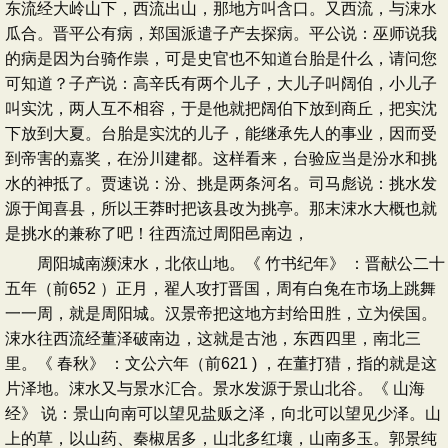
东流经大岭山下，西流出山，那地方叫含口。又西流，与涑水
瓜合。晋平公有病，郑国派遣子产去探病。平公说：巫师说我
的病是因为台骑作祟，可是史官也不知道台胎是什么，请问您
可知道？子产说：高辛氏有两个儿子，大儿子叫阔伯，小儿子
叫实沈，两人互不相容，于是他就把阔伯下放到商丘，把实沈
下放到大夏。台胎是实沈的儿子，能继承先人的事业，因而受
到帝害的嘉奖，在汾川建都。这样看来，台验应当是汾水和挑
水的神抵了。贾速说：汾、挑是两条河名。司马彪说：挑水发
源于闻喜县，所以王莽时把该县改为挑亭。那末涑水大概也就
是挑水的兼称了吧！往西流过周阳邑南边，
周阳城南濒涑水，北依山地。《 竹书纪年》 ：晋献公二十
五年（前652 ）正月，翟人攻打晋国，周有白兔在市场上跳舞
一一周，就是周阳城。汉景帝把这地方封给田胜，立为侯国。
涑水往西流经董泽破南边，这就是古池，东西四里，南北三
里。《 春秋》 ：文公六年（前621 ) ，在董打猎，指的就是这
片泽地。涑水又与景水汇合。景水发源于景山北谷。《 山海
经》 说：景山向南可以望见盐贩之泽，向北可以望见少泽。山
上的草，以山药、秦椒居多，山北多红壤，山南多玉。郭景纯