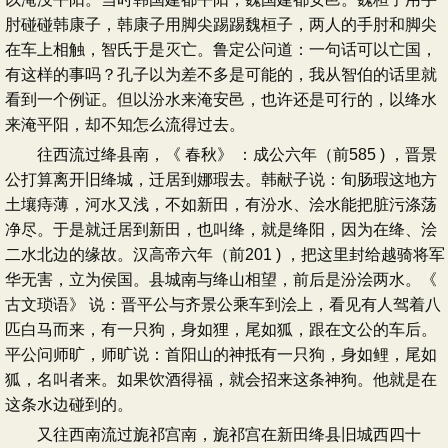
肘碰碰韩康子，韩康子用脚尖踢踢魏桓子，两人的手肘和脚尖
在车上相触，智氏于是灭亡。鲁定公问道：一句话可以亡国，
有这样的事吗？孔子以为差不多是可能的，我从智伯的话里就
看到一个例证。但以汾水来淹安邑，也许还是可行的，以绛水
来淹平阳，却不知怎么流得过去。
往西流过绛县南，《 春秋》 ：成公六年（前585 ) ，晋景
公打算离开旧绛城，迁居到娜瑕去。韩献子说：旬肠瑕这地方
土壤痔薄，河水又浅，不如新田，有汾水、浍水能把脏污涤荡
净尽。于是就迁居到新田，也叫绛，就是绛阳，因为在绛、浍
二水北边的缘故。汉高帝六年（前201 ) ，把这里封给越骑将军
华无害，立为侯国。县城南与绛山相望，前后是汾浍两水。《
古文琐语》 说：晋平公与齐景公乘车到浍上，看见有人驾着八
匹白马而来，有一只狗，身如狸，尾如狐，跟在文公的车后。
平公问师旷，师旷说：首阳山的神抵有一只狗，身如鲤，尾如
狐，名叫者来。如果饮酒得福，就会招来这条神狗。他就是在
这条水边碰到的。
又往西南流过旎祁宫南，旎祁宫在新田绛县旧城西四十