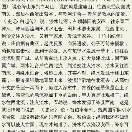
图》 说心绛山东到白马山，说的就是这座山。往西流经荧庭城
南边，然后往西流出紫谷，与乾河汇合― 乾河是教水的支流。
《 史记• 白起传》 说：涉水过河，占领韩国的安邑，往东直至
乾河。乾河西流与田川水汇合。田川水源出东溪，往西北流，
到浍交注入浍水。又有于家水，发源于家谷。《 竹书纪年》
说：庄伯据有曲沃，起兵反叛，向翼进攻。公子万前来援救，
荀叔较追击他，直到于家谷。又有范壁水发源于壁下，也往西
北流到翼广城。从前晋军北上攻入翼，扩大修建此城，因而叫
翼广城。两水汇合后往西北流，到浍交注入洽水。浍水又往西
南流，与绛水汇合，俗称白水，其实不对。绛水发源于绛山东
麓，一股冷泉强劲地直冒出来，波浪滔滔地往北流去，从高约
十丈的悬崖一泻而下，倾注入深壑中。青苍的崖壁像是点上了
黛色，霜雪似的急流宛如下垂的白绢，望去真是壮观极了。绛
水往西北流，注入浍水。应劫说：绛水发源于绛县西南，这是
就旧绛城而说的。《 史记》 说：智伯率领韩、魏两国军队引水
淹晋阳，城没有被淹的只有两丈余。智伯说：起初我还不知道
水可以使人亡国，现在才知道了。汾水可以淹没安邑，绛水可
以淹没平阳。当时韩国建都平阳，魏国建都安邑。魏桓子用手