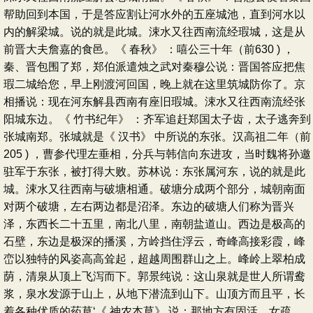
帮助回到本国，于是答应割让河水外的五座城池，直到河水以
内的解梁城。说的就是此城。涑水又往西南流经瑕城，这是从
前晋大夫詹嘉的食邑。《 春秋》 ：嘻公三十年（前630 ) ，
秦、晋包围了郑，郑伯派遣烛之武对秦穆公说：晋国答应把焦
瑕二城给您，早上刚渡河回国，晚上就在这里筑城防你了。京
相播说：现在河东解县西南有座旧瑕城。涑水又往西南流经张
阳城东边。《 竹书纪年》 ：齐军追赶郑国太子齿，太子逃奔到
张城南郑。张城就是《 汉书》 中所说的东张。汉高祖二年（前
205 ) ，曹参代理左垂相，分兵与韩信向东进攻，当时魏将孙邀
驻军于东张，被打得大败。苏林说：东张属河东，说的就是此
城。涑水又往西南与破塘相通。破塘分成两个部分，城朝南面
对两个破塘，左右两边都是沼泽。东边的破塘人们称为晋兴
泽，东西长二十五里，南北八里，南朝盐道山。西边是极高的
石壁，东边是极深的播溪，方岭挡住浮云，奇峰高接彩霞，峰
峦以独特的风姿高高耸起，超越周围群山之上。峰岭上翠柏成
荫，清泉从顶上飞泻而下。郭景纯说：这山泉就是世人所谓鸯
浆，泉水发源于山上，从地下潜流到山下。山顶方而且平，长
着各种优质的药草‘《 神农本草》 说：那地方有固活、女疏、