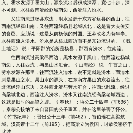
入。霍水发源于霍太山，源泉流出后积成深潭，宽七十步，深
不可测。水往西南流经赵城南边，西流注入汾水。
又往南流过杨县东边，涧水发源于东方谷远县的西山，往
西南流经霍山南，又往西流经杨县老城以北，这是晋大夫僚安
的食邑。应肋说：这是从前杨侯的封国。王莽改名为有年亭。
水往西流入汾水。汾水是从杨城西边而不是东边流过的。《 魏
土地记》 说：平阳郡的治所是杨县，郡西有汾水，往南流。
往西南流过高梁邑西边，黑水发源于黑山，往西流过杨城
南边，又往西流，与巢山水汇合。《 山海经》 说：牛首之山，
劳水发源在那里，往西流注入濡水，说不定就是汾水，而濡水
则是巢山之水。巢山水的源头，在东南方巢山的东谷流出，往
北流经浮山东边，又往西北流与劳水汇合，往西北乱流，经过
高梁城北边，西流注入汾水。汾水又往南流经高梁老城西边，
这就是旧时的高梁之墟。《 春秋》 ：嘻公二十四年（前636 )
，秦穆公接纳了来自晋国的公子重耳，并在这里杀害了怀公。
《 竹书纪年》 ：晋出公十三年（前462 ) ，智伯瑶在高梁筑
城。汉高帝十二年（前195 ) ，把高梁立为侯国，封恭侯哪疥于
此城。