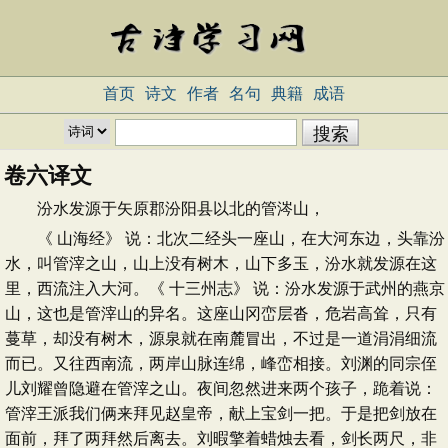
首页
诗文
作者
名句
典籍
成语
卷六译文
汾水发源于矢原郡汾阳县以北的管涔山，
《 山海经》 说：北次二经头一座山，在大河东边，头靠汾
水，叫管滓之山，山上没有树木，山下多玉，汾水就发源在这
里，西流注入大河。《 十三州志》 说：汾水发源于武州的燕京
山，这也是管滓山的异名。这座山冈峦层沓，危岩高耸，只有
蔓草，却没有树木，源泉就在南麓冒出，不过是一道涓涓细流
而已。又往西南流，两岸山脉连绵，峰峦相接。刘渊的同宗侄
儿刘耀曾隐避在管滓之山。夜间忽然进来两个孩子，跪着说：
管滓王派我们俩来拜见赵皇帝，献上宝剑一把。于是把剑放在
面前，拜了两拜然后离去。刘暇擎着蜡烛去看，剑长两尺，非