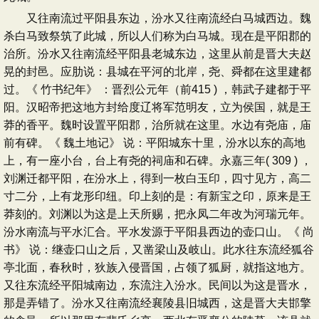
又往南流过平阳县东边，汾水又往南流经白马城西边。魏
杀白马致祭筑了此城，所以人们称为白马城。现在是平阳郡的
治所。汾水又往南流经平阳县老城东边，这里从前是晋大夫赵
晃的封邑。应肋说：县城在平河的北岸，尧、舜都在这里建都
过。《 竹书纪年》 ：晋烈公元年（前415 ) ，韩武子建都于平
阳。汉昭帝把这地方封给度辽将军范明友，立为侯国，就是王
莽的香平。魏时设置平阳郡，治所就在这里。水边有尧庙，庙
前有碑。《 魏土地记》 说：平阳城东十里，汾水以东的高地
上，有一座小台，台上有尧的祠庙和石碑。永嘉三年( 309 ) ，
刘渊迁都平阳，在汾水上，得到一枚白玉印，四寸见方，高二
寸二分，上有龙形印纽。印上刻的是：有新宝之印，原来是王
莽刻的。刘渊以为这是上天所赐，把永凤二年改为河瑞元年。
汾水南流与平水汇合。平水发源于平阳县西边的壶口山。《 尚
书》 说：继壶口山之后，又凿梁山及岐山。此水往东流经狐谷
亭北面，春秋时，狄族入侵晋国，占领了狐厨，就指这地方。
又往东流经平阳城南边，东流注入汾水。民间以为这是晋水，
那是弄错了。汾水又往南流经襄陵县旧城西，这是晋大夫邯擎