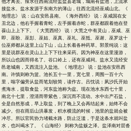
他才离去。辣水往西南流经监盐县老城，城南有盐池，上流承
接盐水。盐水发源于东南方的薄山，往西北流经巫咸山北。《
地理志》 说：山在安邑县南。《 海外西经》 说：巫咸国在女
丑北边，他右手握着青蛇，左手握着赤蛇，群巫都跟着他在登
葆山上上下下。《 大荒西经》 说：大荒之中有灵山，巫咸、巫
即、巫盼、巫彭、巫姑、巫真、巫礼、巫抵、巫谢、巫罗这十
位巫师都从这里上山下山，山上长着各种药草。郭景纯说：这
里是说群巫在灵山上上下下往来采药。因为神巫在这里漫游，
所以山也因而得名了。谷口岭上，还有巫咸祠。盐水又流经安
邑老城南，又西流注入盐池。《 地理志》 说：盐池在安邑西
南。许慎则称为篮。池长五十一里，宽七里，周围一百十六
里，嗡字偏旁从盐而笔划较简，读作古。吕忱说：夙沙氏开始
煮海水，提取食盐，河东盐池称为盆。现在池水东西七十里，
南北十七里，澄清而带紫色，深沉而不流动。水中出产石盐，
全是自然形成，早上取盐，到了晚上又会再结起来，始终不会
减少。但在雨后山洪暴发，积水横流的时候，池里的盐就会被
冲尽。所以官民协力堵截水路，防止泛滥，于是这条水就叫盐
水，也叫竭水了。《 山海经》 则称为盐贩之泽。盐泽南对层沓