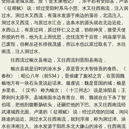
受阳县老城东面。按《 晋太康地记》 ，乐平郡有受阳县，卢湛
《 征艰赋》 说：经过受阳时系马小憩。水又往西南流，注入洞
过水。洞过水又西流，有蒲水发源于南边的蒲谷，北流注入。
洞过水又西流，与原过水汇合，这条水的源头就在北边近处。
水西山上，有原过祠，原过怀仁义之道，协助神灵，接受天使
所授的竹书，他为主上而忧思，忠忱流芳于后世；祠庙屋宇虽
已废毁，但树丛还长得很茂盛，所以水也以原过取名了。水往
南流，注人洞过水。
往西流过榆次县南边，又往西流到晋阳县南边，
榆次县就是旧时的涂水乡，原是晋大夫智徐吾的食邑。《
春秋》 ：昭公八年（前534 ) ，晋侯建了旎祁之宫，在晋国魏
榆地方有一块石头竟说起话来。服虔说：魏是晋国的城；榆是
乡里名。《 汉书》 称为榆次；《 十三州志》 说是涂阳县；王
莽则叫太原亭。县城南面水边有凿台、韩、魏就在台下杀了智
伯瑶，把他剖腹断肠砍头，还砸烂他的下巴。水又往西南流经
武灌城西北面。卢湛的《 征艰赋》 说：经过武馆的旧城，询问
路途的远近。洞过水又往西南流，就到淳湖，称为洞过泽。涂
水在泽南注入。涂水发源于阳邑东北大嫌山的涂谷，往西南流