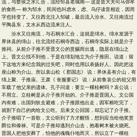
流，与婴侯之水汇合，流经邹县老城南― 这是晋大夫司马弥牟
的食邑― 称为邹水，民间也叫虑水，虑、乌仔读音相近，因而
字也转变了。又往西北注入邹破，最后流入汾水。又往南流过
平陶县东，文水从西边流来注人。
汾水又往南流，与石桐水汇合，这就是绵水。绵水发源于
界休县的绵山，往北流经石桐寺西边，石桐寺实际上就是介子
推祠。从前介子推不受晋文公的赏赐而出逃，隐居在绵山之
上。晋文公找不到他，于是在绵划地立为介子推田。说道：留
下这地方来纪念我的过失吧，同时也用以表扬好人。因此把这
座山称为介山。所以袁山松《 郡国志》 说：界休县有介山，有
绵上聚、子推庙。王肃《 丧服要记》 说：从前鲁哀公的祖父用
车载了他父亲的遗体。孔子问道：要立一棵桂树吗？哀公说：
不用立。立桂树是从介子推开始的。介子推是晋国人。文公国
内有难，出国到狄去避难，介子推跟他出走，因军粮吃完了，
就割下自己的肉给文公吃。后来文公回国，却忘记了介子推。
介子推唱了一首歌，文公听到了方才醒悟，想到应当给他奖赏
爵位和傣禄。可是介子推却逃到介山去，抱着树木被火烧死。
晋国人把他安葬了，怕他的魂魄仆地而灭，所以立了一棵桂