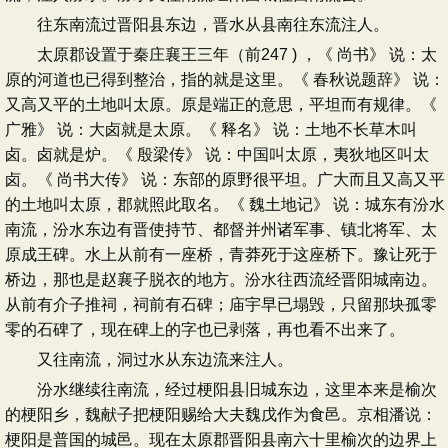
往东南流过晋阳县东边，晋水从县南往东流注人。
太原郡设置于秦庄襄王三年（前247 ) ，《 尚书》 说：太
原的河道也已得到整治，指的就是这里。《 春秋说题辞》 说：
又高又平的土地叫太原。原是端正的意思，平坦而有规律。《
广雅》 说：大卤就是太原。《 释名》 说：土地不长草木叫
卤。卤就是炉。《 殷梁传》 说：中国叫太原，夷狄地区叫太
卤。《 尚书大传》 说：东部的原野很平坦。广大而且又高又平
的土地叫太原，郡就照此取名。《 魏土地记》 说：城东有汾水
南流，汾水东边有晋使持节、都督并州诸军事、镇北将军、太
原成王碑。水上从前有一座桥，青莽死于这座桥下。豫让死于
桥边，那也是赵襄子脱衣的地方。汾水往西流经晋阳城南边。
从前有介子推祠，祠前有石碑；庙宇早已塌毁，只留那块孤零
零的石碑了，现在碑上的字也已剥落，再也看不出来了。
又往南流，洞过水从东边流来注人。
汾水继续往南流，经过梗阳县旧城东边，这里本来是榆次
的梗阳乡，魏献子把梗阳赐给大夫魏戊作为食邑。京相潘说：
梗阳是普国的城邑。现在太原郡晋阳县南六十里榆次的边界上