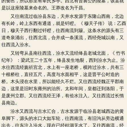
的食邑，所以那里有辈氏乡亭。西北有晋襄公的陵墓，该县就
是以这座陵墓来命名的。王莽改名为干昌。
又往南流过临汾县东边，天井水发源于东隆山西南，北边
有长岭，岭上东西有通道，就是钎瞪。《 穆天子传》 说：乙酉
日，穆天子西行翻过钎瞪，往西南流到簸。这条水的源头有三
道奇泉涌出，往西北流，合并成一条溪流，西经尧城以南，又
往西流入汾水。
又转弯从县南往西流，汾水又流经绛县老城北面，《 竹书
纪年》 ：梁武王二十五年，绛县发生地裂，西到汾水为止。汾
水往西流经旎祈宫北，水上有一座老桥，横跨过汾水，共有三
十根桥柱，直径五尺，高度与水面相平，这是晋平公时造的
桥。木头浸在水里，所以能经久不烂。又往西流经魏正平郡南
边，这里是旧时东雍州的治所。太和年间，皇都迁到洛阳，于
是废州立郡。又往西流经王泽，有侩水注入。又往西流过长惰
县南边。
汾水又西流与古水汇合，古水发源于临汾县老城西边的黄
阜脚下，源头的水口大如车轮，往西南流，有旧沟从旁边横通
出去，往东注入汾水，现在已经枯涸无水了。又往西南流，经