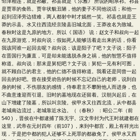
邹泽相连，就是祁蔽。祁县就是《 尔雅》 所说的昭杀祁。祁县
是贾萃的食邑。贾辛状貌丑陋，他的妻子不同他说话；和他一
起到沼泽旁边猎难，两人都射中时才嫣然一笑。祁县也就是王
莽的示县。水又往西流经京陵县旧城北面，王莽改名为致城。
春秋时这是九原的地方。所以《 国语》 说：赵文子和叔向一起
在九原游览，对叔向说：假如死人能够活着走出来的话，你看
我该同谁一起回去呢？叔向说：该是阳子了吧？文子说：阳子
在晋国行为廉直，可是却未能逃脱杀身之祸，他的智慧不值得
称道。叔向说：那末是舅犯吧？文子说：舅犯一见有利可图，
就不顾自己的君主，他的仁德不值得称道。我看还是同曾一起
回去的好吧。曾在接受劝告的时候不忘记自己的老师，说到自
身的时候，不伤朋友的感情，侍奉君主不攀附他人而进身，也
不曲意逢迎而引退。旧时的墓地现在还留着。汉朝兴起后，在
山下增建了陵墓，所以叫京陵。侯甲水又往西北流，从中都县
老城南边流过，老城靠近水边。（（春秋》 ：昭公二年（前
540 ) ，晋侯在中都逮捕了陈无宇。汉文帝封为代王时就建都在
这里，武帝在元封四年（前107 ) ，来到中都宫，殿上有祥光出
现，于是把中都的犯人还够不上死罪的都赦免了。侯甲水又西