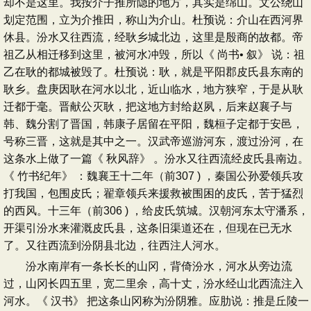
却不是这里。我按介子推所隐的地方，其实是绵山。文公绕山
划定范围，立为介推田，称山为介山。杜预说：介山在西河界
休县。汾水又往西流，经耿乡城北边，这里是殷商的故都。帝
祖乙从相迁移到这里，被河水冲毁，所以《 尚书• 叙》 说：祖
乙在耿的都城被毁了。杜预说：耿，就是平阳郡皮氏县东南的
耿乡。盘庚因耿在河水以北，近山临水，地方狭窄，于是从耿
迁都于毫。晋献公灭耿，把这地方封给赵夙，后来赵襄子与
韩、魏分割了晋国，韩康子居留在平阳，魏桓子定都于安邑，
号称三晋，这就是其中之一。汉武帝巡游河东，渡过汾河，在
这条水上做了一篇《 秋风辞》 。汾水又往西流经皮氏县南边。
《 竹书纪年》 ：魏襄王十二年（前307 ) ，秦国公孙爱领兵攻
打我国，包围皮氏；翟章领兵来援救被围困的皮氏，苦于猛烈
的西风。十三年（前306 ) ，给皮氏筑城。汉朝河东太守潘系，
开渠引汾水来灌溉皮氏县，这条旧渠道还在，但现在已无水
了。又往西流到汾阴县北边，往西注人河水。
汾水南岸有一条长长的山冈，背倚汾水，河水从旁边流
过，山冈长四五里，宽二里余，高十丈，汾水经山北西流注入
河水。《 汉书》 把这条山冈称为汾阴雅。应肋说：推是丘陵一