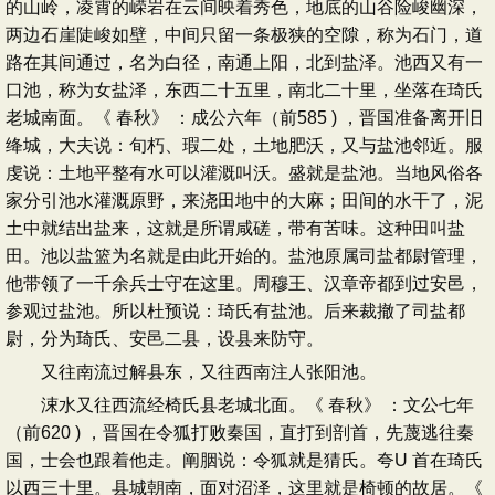
的山岭，凌霄的嵘岩在云间映着秀色，地底的山谷险峻幽深，
两边石崖陡峻如壁，中间只留一条极狭的空隙，称为石门，道
路在其间通过，名为白径，南通上阳，北到盐泽。池西又有一
口池，称为女盐泽，东西二十五里，南北二十里，坐落在琦氏
老城南面。《 春秋》 ：成公六年（前585 ) ，晋国准备离开旧
绛城，大夫说：旬朽、瑕二处，土地肥沃，又与盐池邻近。服
虔说：土地平整有水可以灌溉叫沃。盛就是盐池。当地风俗各
家分引池水灌溉原野，来浇田地中的大麻；田间的水干了，泥
土中就结出盐来，这就是所谓咸磋，带有苦味。这种田叫盐
田。池以盐篮为名就是由此开始的。盐池原属司盐都尉管理，
他带领了一千余兵士守在这里。周穆王、汉章帝都到过安邑，
参观过盐池。所以杜预说：琦氏有盐池。后来裁撤了司盐都
尉，分为琦氏、安邑二县，设县来防守。
又往南流过解县东，又往西南注人张阳池。
涑水又往西流经椅氏县老城北面。《 春秋》 ：文公七年
（前620 ) ，晋国在令狐打败秦国，直打到剖首，先蔑逃往秦
国，士会也跟着他走。阐胭说：令狐就是猜氏。夸U 首在琦氏
以西三十里。县城朝南，面对沼泽，这里就是椅顿的故居。《