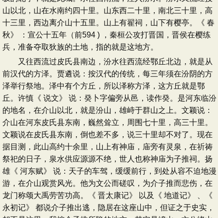
山以北，山在水南约四十里。山东西二十里，南北三十里，高
十三里，西边离介山十五里。山上有翟祠，山下有樱亭。《 春
秋》 ：宣公十五年（前594 ) ，秦桓公攻打晋国，晋侯在樱练
兵，准备夺取狄族的土地，指的就是这地方。
又往西流过皮氏县南边，汾水往西流经鄂丘北边，就是从
前汉代的方泽。贾遴说：按汉代的传统，每三年须在汾阴的方
泽举行祭地。泽中有个方丘，所以泽称方泽，这方丘就是鄂
丘。许慎《 说文》 说：癸卜字偏旁从邑，读作癸。是河东临汾
的地名，在介山以北，就是汾山，雄峙于群山之上。文颖说：
介山在河东皮氏县东南，巍然耸立，周围七十里，高三十里。
文颖说在皮氏县东南，倒也差不多，说三十里却不对了。现在
据目测，此山高约十余里，山上有神庙，庙旁有灵泉，在祈祷
祭祀的日子，泉水供应源源不绝，世人也称神庙为子推祠。扬
雄《 河东赋》 说：天子的车驾，缓缓前行，到处从容不迫地漫
游，在介山观赏风光。他为文公而磋叹，为介子推而悲伤，在
龙门称颂大禹劳苦功高。《 晋太康记》 以及《 地道记》 、《
永初记》 都说介子推出逃，隐居在这座山中，但证之于史实，