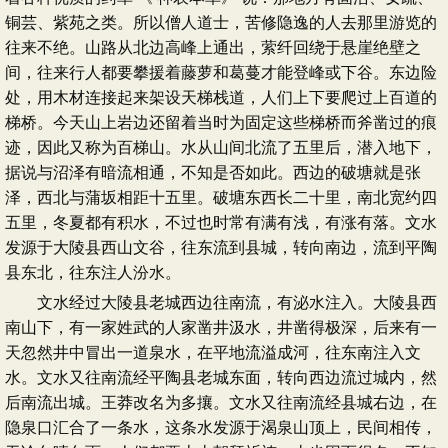
铜芸、紫苑之类。所以僧人道士，苦修隐逸的人去那里游览的
往来不绝。山路从北边高峰上通出，萦纤回绕于悬崖绝壁之
间，往来行人都要攀援着藤萝和葛蔓才能登峰或下谷。东边险
处，用木材连接起来架设天梯栈道，人们上下要爬过上百道的
梯桥。今天山上岩边还留着当时为固定这些梯桥而斧凿过的痕
迹，因此又称为百梯山。水从山间北流了五里后，潜入地下，
据说与沼泽有暗流相通，不知是否如此。西边的破塘就是张
泽，西北与蒲坂相距十五里。破塘东西长二十里，南北宽约四
五里，冬夏都有积水，不过也时常有满有浅，有涨有落。文水
发源于大陵县西山文谷，往东流到县城，转向南边，流到平陶
县东北，往东注人汾水。
文水经过大陵县老城西边往南流，有泌水注入。大陵县西
南山下，有一家姓武的人家凿井汲水，井凿得极深，后来有一
天忽然井中冒出一道泉水，在平地流溢成河，往东南注入文
水。文水又往南流经平陶县老城东面，转向西边流过城内，然
后南流出城。王莽改名为多攘。文水又往南流经县城右边，在
隐泉口汇合了一条水，这条水发源于渴泉山顶上，民间相传，