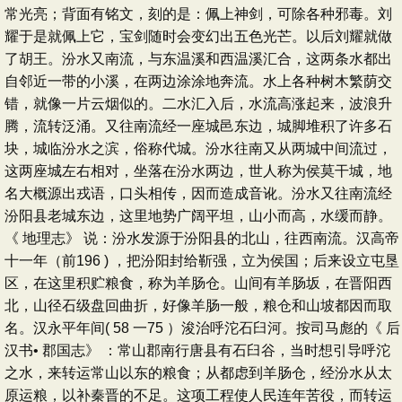
常光亮；背面有铭文，刻的是：佩上神剑，可除各种邪毒。刘
耀于是就佩上它，宝剑随时会变幻出五色光芒。以后刘耀就做
了胡王。汾水又南流，与东温溪和西温溪汇合，这两条水都出
自邻近一带的小溪，在两边涂涂地奔流。水上各种树木繁荫交
错，就像一片云烟似的。二水汇入后，水流高涨起来，波浪升
腾，流转泛涌。又往南流经一座城邑东边，城脚堆积了许多石
块，城临汾水之滨，俗称代城。汾水往南又从两城中间流过，
这两座城左右相对，坐落在汾水两边，世人称为侯莫干城，地
名大概源出戎语，口头相传，因而造成音讹。汾水又往南流经
汾阳县老城东边，这里地势广阔平坦，山小而高，水缓而静。
《 地理志》 说：汾水发源于汾阳县的北山，往西南流。汉高帝
十一年（前196 ) ，把汾阳封给靳强，立为侯国；后来设立屯垦
区，在这里积贮粮食，称为羊肠仓。山间有羊肠坂，在晋阳西
北，山径石级盘回曲折，好像羊肠一般，粮仓和山坡都因而取
名。汉永平年间( 58 一75 ）浚治呼沱石臼河。按司马彪的《 后
汉书• 郡国志》 ：常山郡南行唐县有石臼谷，当时想引导呼沱
之水，来转运常山以东的粮食；从都虑到羊肠仓，经汾水从太
原运粮，以补秦晋的不足。这项工程使人民连年苦役，而转运