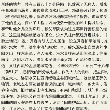
所经的地方，共有三百八十九处险隘，以致死了无数人。后来
任命邓训为渴者，来督察这项水利工程。邓训修改计划，知道
工程很难建得起来，就详详细细地向肃宗作了报告。肃宗接受
了他的意见，停止了工程，因而使数千服役的民工得以活命。
和帝时他女儿立为邓后，叔父邓陕认为这是邓训行善积德的结
果。这里提到的就是这羊肠仓。汾水又往南流经秀容城东。《
魏土地记》 说：秀容有胡人迁来居住，设立秀容护军治所，东
距汾水六十里。汾水南流与酸水汇合。酸水源头出自西边的少
阳之山，往东南流，注入汾水。汾水又往南从山间流出，往东
南流，洛阴水注入。洛阴水发源于新兴郡，西流经洛阴城北
边，又往西流经盂县老城南边。《 春秋左传》 ：昭公二十八年
（前51 妇，把祁氏的田分成七县，作为大夫的食邑，把盂丙封
为盂大夫。洛阴水又往西流经狼孟县旧城南边，这就是王莽的
狼调。老城左右两边都是幽深的山涧，城南朝向一条大沟，俗
称狼马涧。旧时截断山涧来筑城，有南门和北门，城门和老城
墙还在。洛阴水又往西南流经阳曲城北边。《 魏土地记》 说：
阳曲的胡人寄居在太原边界，设置了阳曲护军治所。水往西南
流，注入汾水。汾水又往南流经阳曲城往西南流去。