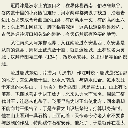
冠爵津是汾水上的渡口名，在界休县西南，俗称雀鼠谷。
谷内数十里的小路险阻难行，河水两岸都架设了栈道，沿着岩
边用石块筑成弯弯曲曲的山路，有的离水一丈，有的高约五六
尺；头上有山冈遮顶，脚下临着深涧。这条栈道俗称鲁般桥，
古代是通往渡口和关隘的道路，今天仍然据有险要的地势。
又往南流人河东郡地界，又往南流过永安县西，永安县是
从前的氦县，周厉王被流放于氦，就是这座城。王莽改名为黄
城，汉顺帝阳嘉三年（134 ) ，改称永安县。这里也是霍伯的都
城。
流过唐城东边，薛攒为《 汉书》 作注时说：唐城是尧定都
的地方，东边离最十里。汾水又南流，与撬水汇合。氦水发源
于东北的太岳山，《 禹贡》 称为岳阳，就是霍太山。山上有飞
廉墓。飞廉以善走为封王效力，恶来以力大而知名。周武王征
伐封王，连恶来也杀了。飞廉早先为封王出使北方，回来后却
不能向封王报告了，于是在霍太山设坛祭祀，打算以身殉封。
他在山上看到一具石棺，上面刻着：天帝命令你老人家不要参
与殷朝的作乱，特此赐你石棺安葬。他死了，于是就葬在霍太