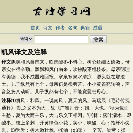
首页
诗文
作者
名句
典籍
成语
凯风译文及注释
译文
飘飘和风自南来，吹拂酸枣小树心。树心还细太娇嫩，母
亲实在很辛勤。飘飘和风自南来，吹拂酸枣粗枝条。母亲明理
有美德，我不成器难回报。寒泉寒泉水清凉，源头就在那浚
土。儿子纵然有七个，母亲仍是很劳苦。小小黄雀宛转鸣，声
音悠扬真动听。儿子纵然有七个，不能宽慰慈母心。
注释
⑴凯风：和风。一说南风，夏天的风。马瑞辰《毛诗传笺
通释》“凯之义本为大，故《广雅》云：‘凯，大也。’秋为敛而
主愁，夏为大而主乐，大与乐义正相因。”⑵棘：落叶灌木，即
酸枣。枝上多刺，开黄绿色小花，实小，味酸。心：指纤小尖
刺。⑶夭夭：树木嫩壮貌。⑷劬（qú渠）：辛苦。劬劳：操