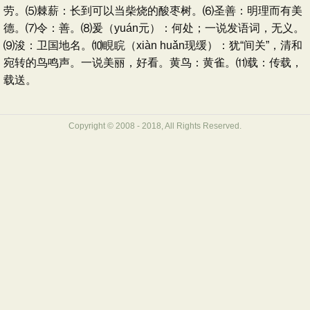
劳。⑸棘薪：长到可以当柴烧的酸枣树。⑹圣善：明理而有美
德。⑺令：善。⑻爰（yuán元）：何处；一说发语词，无义。
⑼浚：卫国地名。⑽睍睆（xiàn huǎn现缓）：犹“间关”，清和
宛转的鸟鸣声。一说美丽，好看。黄鸟：黄雀。⑾载：传载，
载送。
Copyright © 2008 - 2018, All Rights Reserved.