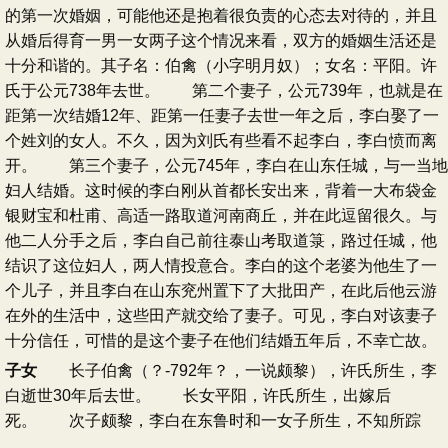
的第一次婚姻，可能他还是抱着很负责的心态去对待的，并且
从婚后得育一男一女两子这个情况来看，双方的婚姻生活还是
十分和谐的。其子名：伯禽（小字明月奴）；女名：平阳。许
氏于公元738年去世。 第二个妻子，公元739年，也就是在
距第一次结婚12年、距第一任妻子去世一年之后，李白娶了一
个姓刘的女人。不久，因为刘氏有些看不起李白，李白愤而离
开。 第三个妻子，公元745年，李白在山东任城，与一当地
妇人结婚。这时候的李白刚从首都长安出来，背着一大布袋金
银财宝和杜甫、高适一路取道河南商丘，并在此逗留很久。与
他二人分手之后，李白自己前往泰山考取道箓，路过任城，他
结识了这位妇人，两人情投意合。李白的这个老婆为他生了一
个儿子，并且李白在山东兖州置下了大批田产，在此后他云游
在外的生活中，这些田产就交给了妻子。可见，李白对该妻子
十分信任，可惜的是这个妻子在他们结婚五年后，不幸亡故。
子女
长子伯禽（？-792年？，一说颇黎），许氏所生，李
白逝世30年后去世。 长女平阳，许氏所生，出嫁后
死。 次子颇黎，李白在东鲁时和一女子所生，不知所踪