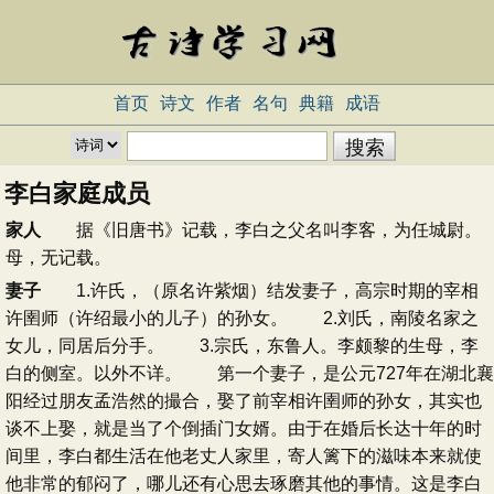
首页
诗文
作者
名句
典籍
成语
李白家庭成员
家人
据《旧唐书》记载，李白之父名叫李客，为任城尉。
母，无记载。
妻子
1.许氏，（原名许紫烟）结发妻子，高宗时期的宰相
许圉师（许绍最小的儿子）的孙女。 2.刘氏，南陵名家之
女儿，同居后分手。 3.宗氏，东鲁人。李颇黎的生母，李
白的侧室。以外不详。 第一个妻子，是公元727年在湖北襄
阳经过朋友孟浩然的撮合，娶了前宰相许圉师的孙女，其实也
谈不上娶，就是当了个倒插门女婿。由于在婚后长达十年的时
间里，李白都生活在他老丈人家里，寄人篱下的滋味本来就使
他非常的郁闷了，哪儿还有心思去琢磨其他的事情。这是李白