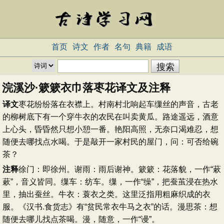
首页
诗文
作者
名句
典籍
成语
浣溪沙·簌簌衣巾落枣花译文及注释
译文
枣花纷纷落在衣襟上。村南村北响起车缫丝的声音，古老
的柳树底下有一个穿牛衣的农民在叫卖黄瓜。路途遥远，酒意
上心头，昏昏然只想小憩一番。艳阳高照，无奈口渴难忍，想
随便去哪找点水喝。于是敲开一家村民的屋门，问：可否给碗
茶？
注释
徐门：即徐州。谢雨：雨后谢神。簌簌：花落貌，一作“蔌
蔌”，音义皆同。缫车：纺车。缫，一作“缲”，把蚕茧浸在热水
里，抽出蚕丝。牛衣：蓑衣之类。这里泛指用粗麻织成的衣
服。《汉书.食货志》有“贫民常衣牛马之衣”的话。漫思茶：想
随便去哪儿找点茶喝。漫，随意，一作“谩”。