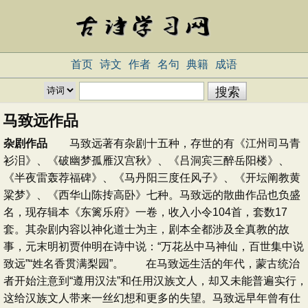
首页
诗文
作者
名句
典籍
成语
马致远作品
杂剧作品
马致远著有杂剧十五种，存世的有《江州司马青
衫泪》、《破幽梦孤雁汉宫秋》、《吕洞宾三醉岳阳楼》、
《半夜雷轰荐福碑》、《马丹阳三度任风子》、《开坛阐教黄
粱梦》、《西华山陈抟高卧》七种。马致远的散曲作品也负盛
名，现存辑本《东篱乐府》一卷，收入小令104首，套数17
套。其杂剧内容以神化道士为主，剧本全都涉及全真教的故
事，元末明初贾仲明在诗中说：“万花丛中马神仙，百世集中说
致远”“姓名香贯满梨园”。 在马致远生活的年代，蒙古统治
者开始注意到“遵用汉法”和任用汉族文人，却又未能普遍实行，
这给汉族文人带来一丝幻想和更多的失望。马致远早年曾有仕