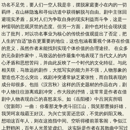
功名不足凭，要人们一空人我是非，摆脱家庭妻小在内的一切
羁绊，在山林隐逸和寻仙访道中获得解脱与自由。剧中主张回
避现实矛盾，反对人们为争取自身的现实利益而斗争，这是一
种懦弱的悲观厌世的态度。但另一方面，剧中也对社会现状提
出了批判，对以功名事业为核心的传统价值观提出了否定，把
人生的“自适”放在更重要的地位，这也包涵着重视个体存在价值
的意义，虽然作者未能找到实现个体价值的合理途径。 在众多
的元杂剧作家中，马致远的创作最集中地表现了当代文人的内
心矛盾和思想苦闷，并由此反映了一个时代的文化特征。与此
相关联，马致远的剧作，大抵写实的能力并不强，人物形象的
塑造也不怎么突出，戏剧冲突通常缺乏紧张性，而自我表现的
成分却很多。包括《汉宫秋》这样的历史题材的作品在内，剧
中人物往往游离戏剧冲突，作大段的抒情，这常常是作者在借
剧中人物表现自己的喜怒哀乐。如《岳阳楼》中吕洞宾所唱
《贺新郎》一曲： 你看那龙争虎斗旧江山，我笑那曹操奸雄，
我哭呵哀哉霸王好汉。为兴亡笑罢还悲叹，不觉的斜阳又晚。
想咱这百年人，则在这捻指中间。空听得楼前茶客闹，争似江
上野鸥闲，百年人光景皆虚幻。 这实际是作者在其散曲中写过