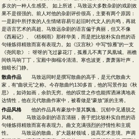
多次的一种人生感受。 如上所述，马致远大多数杂剧的戏剧效
果不是很强的。前人对他的杂剧评价很高，主要有两个原因：
一是剧中所抒发的人生情绪容易引起旧时代文人的共鸣，再就
是语言艺术的高超。马致远杂剧的语言偏于典丽，但又不像
《西厢记》、《梧桐雨》那样华美，而是把比较朴实自然的语
句锤炼得精致而富有表现力。如《汉宫秋》中写“惊雁”的一支
《尧民歌》： 呀呀的飞过蓼花汀，孤雁儿不离了凤凰城。画檐
间铁马响丁丁，宝殿中御榻冷清清。寒也波更，萧萧落叶声，
烛暗长门静。
散曲作品
马致远同时是撰写散曲的高手，是元代散曲大
家，有“曲状元”之称。今存散曲约130多首，他的写景作如《秋
思》，如诗如画，余韵无穷。他的叹世之作也能挥洒淋漓地表
达情性，他在元代散曲作家中，被看做是“豪放”派的主将。
作品风格
他的作品具有豪放中显其飘逸、沉郁中见通脱之
风格。 马致远杂剧的语言清丽，善于把比较朴实自然的语
句锤炼得精致而富有表现力。曲文充满强烈的抒情性和主观
性。 马致远的散曲。扩大题材领域，提高艺术意境。声调