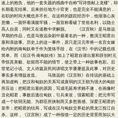
途上的抱负，他的一套失题的残曲中自称“写诗曾献上龙楼”，却
长期毫无结果。后来担任地方小官吏，也是完全不能满意的，
在职的时间大概也并不长。在这样的蹉跎经历中，他渐渐心灰
意懒，一面怀着满腹牢骚，一面宣称看破了世俗名利，以隐士
高人自居，同时又在道教中求解脱。 《汉宫秋》是马致远
早期的作品，也是马致远杂剧中最著名的一种，敷演王昭君出
塞和亲故事。历史上的这一事件，原只是汉元帝将一名宫女嫁
给内附的南匈奴单于作为笼络手段，在《汉书》中的记载也很
简单。而《后汉书·南匈奴传》加上了昭君自请出塞和辞别时元
帝惊其美貌、欲留而不能的情节，使之带上一种故事色彩。后
世笔记小说、文人诗篇及民间讲唱文学屡屡提及此事，对历史
事实多有增益改造。 马致远的《汉宫秋》在传说的基础上
再加虚构，把汉和匈奴的关系写成衰弱的汉王朝为强大的匈奴
所压迫；把昭君出塞的原因，写成毛延寿求贿不遂，在画像时
丑化昭君，事败后逃往匈奴，引兵来攻，强索昭君；把元帝写
成一个软弱无能、为群臣所挟制而又多愁善感、深爱王昭君的
皇帝；把昭君的结局，写成在汉与匈奴交界处的黑龙江投江自
杀。这样，《汉宫秋》成了一种假借一定的历史背景而加以大