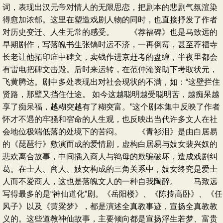
词，表现出汉元帝对情人的无限思恋，把剧本的悲剧气氛渲染
得愈加浓郁。这里在塑造戏剧人物的同时，也直接抒发了作者
对历史变迁、人生无常的感受。 《荐福碑》也是马致远的
早期剧作，写落魄书生张镐时运不济，一再倒霉，甚至荐福寺
长老让他拓印庙中碑文，卖钱作进京赶考的盘缠，半夜里都会
有雷电把碑文击毁。后时来运转，在范仲淹资助下考取状元，
飞黄腾达。剧中多处表现出对社会现状的不满，如：“这壁拦住
贤路，那壁又挡住仕途。 如今这越聪明越受聪明苦，越痴呆越
享了痴呆福，越糊突越有了糊突富。”这个剧本集中反映了作者
怀才不遇的牢骚和宿命的人生观，也反映出当代许多文人在社
会地位极端低落的处境下的苦闷。 《青衫泪》是由白居易
的《琵琶行》敷演而成的爱情剧，虚构白居易与妓女裴兴奴的
悲欢离合故事，中间插入商人与鸨母的欺骗破坏，造成戏剧纠
葛。在士人、商人、妓女构成的三角关系中，妓女终究是爱士
人而不爱商人，这也是落魄文人的一种自我陶醉。 马致远
写得最多的是“神仙道化”剧。《岳阳楼》、《陈抟高卧》、《任
风子》以及《黄粱梦》，都是演述全真教事迹，宣扬全真教教
义的。这些道教神仙故事，主要倾向都是宣扬浮生若梦、富贵