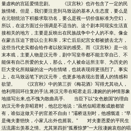
量虚构的宫廷爱情悲剧。 《汉宫秋》也许包含了一定的民
族情绪。但是，我们要注意到马致远的基本人生态度，要么是
在元朝统治下积极求取功名，要么是视一切价值标准为空幻，
所以，在这方面过分强调是不适当的。这个剧本同现实生活直
接相关的地方，主要是反映出在民族战争中个人的不幸。像金
在蒙古压迫下曾以公主和亲，宋亡后后妃宫女都被掳去北方，
这些当代史实都会给作者以较深的感受。而《汉宫秋》是一出
末本戏，主要人物是汉元帝，剧中写皇帝都不能主宰自己、不
能保有自己所爱的女人，那么，个人被命运所主宰、为历史的
巨大变化所颠簸的这一内在情绪，也就表现得更强烈了。事实
上，在马致远笔下的汉元帝，也更多地表现出普通人的情感和
欲望。 《汉宫秋》中的第三折《梅花酒》写得尤其动人，
他利用回环往复的手法,将汉元帝在昭君走后,凄婉的的神情形象
地描写出来,也不愧为散曲高手. 当臣下以“女色败国”的理由
劝汉元帝舍弃昭君时，他忿忿地说：“虽然似昭君般成败都皆
有，谁似这做天子的官差不自由！”灞桥送别时，他感慨道：“早
是俺夫妻悒快，小家儿出外也摇装。” 对夫妻恩爱的平民生
活流露出羡慕之情。尤其第四折“孤雁惊梦”一大段凄婉哀怨的唱