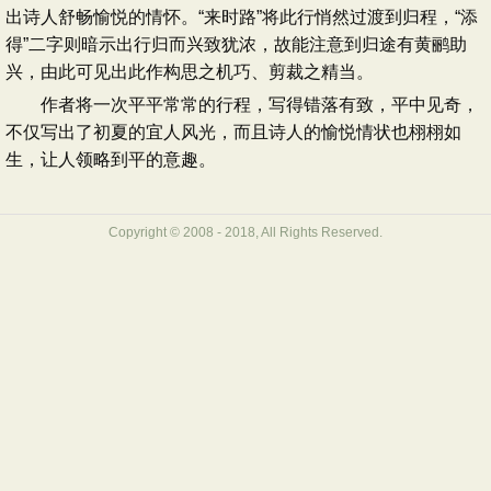
出诗人舒畅愉悦的情怀。“来时路”将此行悄然过渡到归程，“添
得”二字则暗示出行归而兴致犹浓，故能注意到归途有黄鹂助
兴，由此可见出此作构思之机巧、剪裁之精当。
作者将一次平平常常的行程，写得错落有致，平中见奇，
不仅写出了初夏的宜人风光，而且诗人的愉悦情状也栩栩如
生，让人领略到平的意趣。
Copyright © 2008 - 2018, All Rights Reserved.