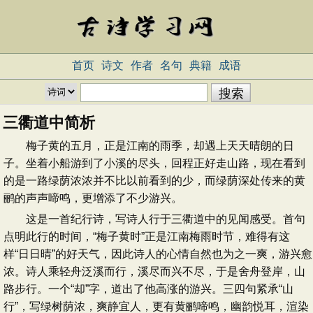
首页
诗文
作者
名句
典籍
成语
三衢道中简析
梅子黄的五月，正是江南的雨季，却遇上天天晴朗的日
子。坐着小船游到了小溪的尽头，回程正好走山路，现在看到
的是一路绿荫浓浓并不比以前看到的少，而绿荫深处传来的黄
鹂的声声啼鸣，更增添了不少游兴。
这是一首纪行诗，写诗人行于三衢道中的见闻感受。首句
点明此行的时间，“梅子黄时”正是江南梅雨时节，难得有这
样“日日晴”的好天气，因此诗人的心情自然也为之一爽，游兴愈
浓。诗人乘轻舟泛溪而行，溪尽而兴不尽，于是舍舟登岸，山
路步行。一个“却”字，道出了他高涨的游兴。三四句紧承“山
行”，写绿树荫浓，爽静宜人，更有黄鹂啼鸣，幽韵悦耳，渲染