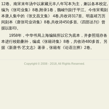
12卷。南宋末年汤中以家藏元丰八年写本为主，兼以各本校定,
编为《张司业集》8卷,附录1卷，魏峻刊刻于平江。今传宋蜀刻
本唐人集中的《张文昌文集》 4卷,共收诗317首。明嘉靖万历
间刻本《唐张司业诗集》8卷,共收诗450多首,《四部丛刊》曾
据以影印。
1958年，中华书局上海编辑所以它为底本，并参照现存各
本进行校勘删补，编成《张籍诗集》8卷，共收诗480多首。另
据《新唐书·艺文志》著录，张籍有《论语注辨》2卷。
Copyright © 2008 - 2018, All Rights Reserved.