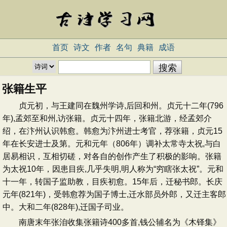
首页
诗文
作者
名句
典籍
成语
张籍生平
贞元初，与王建同在魏州学诗,后回和州。贞元十二年(796
年),孟郊至和州,访张籍。贞元十四年，张籍北游，经孟郊介
绍，在汴州认识韩愈。韩愈为汴州进士考官，荐张籍，贞元15
年在长安进士及第。元和元年（806年）调补太常寺太祝,与白
居易相识，互相切磋，对各自的创作产生了积极的影响。张籍
为太祝10年，因患目疾,几乎失明,明人称为“穷瞎张太祝”。元和
十一年，转国子监助教，目疾初愈。15年后，迁秘书郎。长庆
元年(821年)，受韩愈荐为国子博士,迁水部员外郎，又迁主客郎
中。大和二年(828年),迁国子司业。
南唐末年张洎收集张籍诗400多首,钱公辅名为《木铎集》