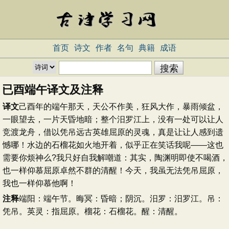
首页
诗文
作者
名句
典籍
成语
已酉端午译文及注释
译文
己酉年的端午那天，天公不作美，狂风大作，暴雨倾盆，
一眼望去，一片天昏地暗；整个汨罗江上，没有一处可以让人
竞渡龙舟，借以凭吊远古英雄屈原的灵魂，真是让让人感到遗
憾哪！水边的石榴花如火地开着，似乎正在笑话我呢——这也
需要你烦神么?我只好自我解嘲道：其实，陶渊明即使不喝酒，
也一样仰慕屈原卓然不群的清醒！今天，我虽无法凭吊屈原，
我也一样仰慕他啊！
注释
端阳：端午节。晦冥：昏暗；阴沉。汨罗：汨罗江。吊：
凭吊。英灵：指屈原。榴花：石榴花。醒：清醒。