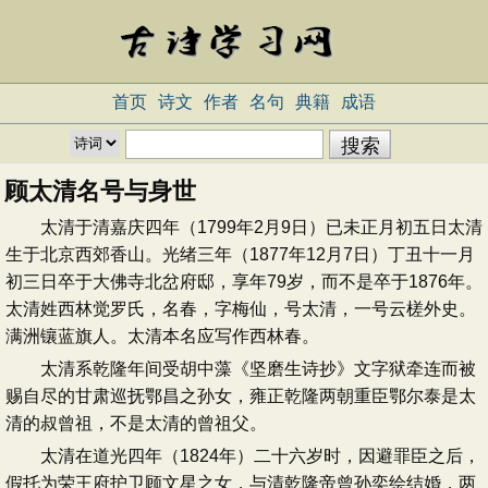
首页
诗文
作者
名句
典籍
成语
顾太清名号与身世
太清于清嘉庆四年（1799年2月9日）已未正月初五日太清
生于北京西郊香山。光绪三年（1877年12月7日）丁丑十一月
初三日卒于大佛寺北岔府邸，享年79岁，而不是卒于1876年。
太清姓西林觉罗氏，名春，字梅仙，号太清，一号云槎外史。
满洲镶蓝旗人。太清本名应写作西林春。
太清系乾隆年间受胡中藻《坚磨生诗抄》文字狱牵连而被
赐自尽的甘肃巡抚鄂昌之孙女，雍正乾隆两朝重臣鄂尔泰是太
清的叔曾祖，不是太清的曾祖父。
太清在道光四年（1824年）二十六岁时，因避罪臣之后，
假托为荣王府护卫顾文星之女，与清乾隆帝曾孙奕绘结婚，两