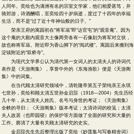
人同年。奕绘也为满洲有名的宗室文学家，他们相爱甚笃，并
骑郊游，诗酒酬唱，至奕绘四十岁病逝，度过了十四年的幸福
生活，而不是“过了近十年神仙般的日子。”
荣亲王府的寓园初在“将军庙”即“达官屯”的“观音庵”。因为
这个庵的大殿内观音大士像两旁各有一石像刻为将军对立状，
故也称将军庙。附近即为香山脚下的“阅武楼”。寓园后来搬到海
淀镇附近的“双桥寺”。
为现代文学界公认为清代第一女词人的太清夫人的诗词代
表作是《天游阁集》，享誉中外的《东海渔歌》便是《天游阁
集》中的词集。
在当代顾太清研究领域中，清乾隆帝第五子荣纯亲王永琪
七世孙，奕绘和顾太清五世孙金启孮（1918—2004）先生历经
几十年，从太清夫人姓氏、名号与身世的考证；《天游阁集》
全帙的寻归；《天游阁集》版本考证；太清诗词的校笺；太清
夫人故居（也即园寝）的保护等方面做了全面的研究和大量的
工作。廓清了大量有关顾太清研究的史实。
金启孮先生先后整理出版了奕绘《妙莲集与写春精舍词》