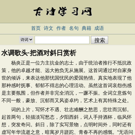
首页
诗文
作者
名句
典籍
成语
水调歌头·把酒对斜日赏析
杨炎正是一位力主抗金的志士，由于统治者推行不抵抗政
策，他的卓越才能、远大抱负无从施展。这首词通过对自家身
世的倾诉，来表达他那忧国忧民的爱国热情。真实地表现了他
那种感时抚事、郁郁不得志的心理活动。虽然这首词哀怨伤感
是主要氛围，但作者并非完全消沉，一蹶不振。全词立意炼句
不同一般，豪放、沉郁而又风姿卓约，艺术上有其特殊之处。
词的上片，写怀才不遇、壮志难酬之愁思，悲壮而沉郁。
起首两句，轻描淡写愁态，夕阳西斜，词人手持酒杯，临风怀
想，突发奇问。斜日，除了实写景物，点明时间外，同时还有
虚写年华流逝之意，暗寓岁月蹉跎、青春不再的感慨。“无语问