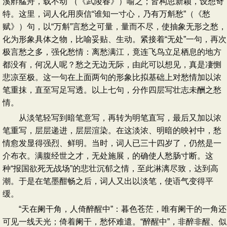
溪舴艋舟，载不动”（《武陵春》）喻之；皆构思新颖，设想奇
特。这里，词人化用庾信“谁知一寸心，乃有万斛愁”（《愁
赋》）句，以“万斛”言愁之可量，量而不尽，使抽象无形之愁，
化为形象具体之物，比喻妥贴、生动。紧接着“无处”一句，再次
极言愁之多，强化愁情：离愁满江，竟连飞鸟立足栖息的地方
都没有，何况人呢？愁之无边无际，由此可以想见，真是凄恻
悲凉至极。这一句在上面两句的形象比拟基础上对愁情加以浓
笔重抹，直至写足写透。以上七句，分作四层写壮志未酬之愁
情。
从淡笔轻写到暗笔意写，再转为明笔直写，最后又加以浓
笔重写，层层递进，层层渲染。在这淡浓、明暗的映衬中，愁
情愈发显得强烈、鲜明。当时，词人已三十四岁了，仍然是一
介布衣。满腹经世之才，无处施展，的确使人愁肠寸断。这
种“报国欲死无战场”的悲壮沉郁之情，至此淋漓尽致，达到高
潮。于是在笔墨酣畅之后，词人又出以淡笔，使语气变得平
缓。
“天在阑干角，人倚醉醒中”：暮色苍茫，唯有阑干的一角还
可见一线天光；倚着阑干，愁怀难遣。“醉醒中”，非醉非醒、似