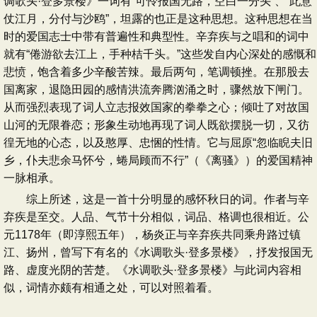
调歌头·登多景楼》一词有“可怜报国无路，空白一分头”、“此意
仗江月，分付与沙鸥”，坦露的也正是这种思想。这种思想在当
时的爱国志士中带有普遍性和典型性。辛弃疾与之唱和的词中
就有“倦游欲去江上，手种桔千头。”这些发自内心深处的感慨和
悲愤，饱含着多少辛酸苦辣。最后两句，笔调顿挫。在那股去
国离家，退隐田园的感情洪流奔腾汹涌之时，骤然放下闸门。
从而强烈表现了词人立志报效国家的拳拳之心；倾吐了对故国
山河的无限眷恋；形象生动地再现了词人既欲摆脱一切，又彷
徨无地的心态，以及憨厚、忠悃的性情。它与屈原“忽临睨夫旧
乡，仆夫悲余马怀兮，蜷局顾而不行”（《离骚》）的爱国精神
一脉相承。
综上所述，这是一首十分明显的感怀秋日的词。作者与辛
弃疾是至交。人品、气节十分相似，词品、格调也很相近。公
元1178年（即淳熙五年），杨炎正与辛弃疾共同乘舟路过镇
江、扬州，曾写下有名的《水调歌头·登多景楼》，抒发报国无
路、虚度光阴的苦楚。《水调歌头·登多景楼》与此词内容相
似，词情亦颇有相通之处，可以对照着看。