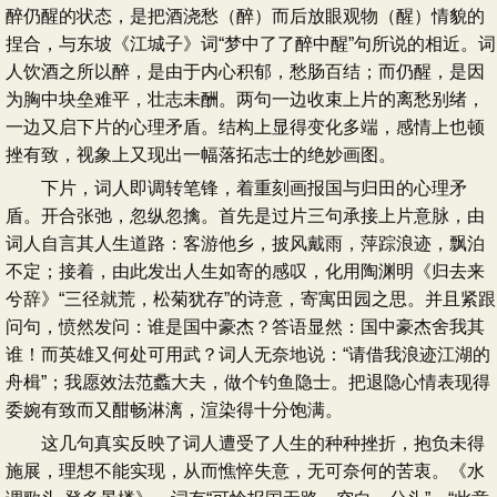
醉仍醒的状态，是把酒浇愁（醉）而后放眼观物（醒）情貌的
捏合，与东坡《江城子》词“梦中了了醉中醒”句所说的相近。词
人饮酒之所以醉，是由于内心积郁，愁肠百结；而仍醒，是因
为胸中块垒难平，壮志未酬。两句一边收束上片的离愁别绪，
一边又启下片的心理矛盾。结构上显得变化多端，感情上也顿
挫有致，视象上又现出一幅落拓志士的绝妙画图。
下片，词人即调转笔锋，着重刻画报国与归田的心理矛
盾。开合张弛，忽纵忽擒。首先是过片三句承接上片意脉，由
词人自言其人生道路：客游他乡，披风戴雨，萍踪浪迹，飘泊
不定；接着，由此发出人生如寄的感叹，化用陶渊明《归去来
兮辞》“三径就荒，松菊犹存”的诗意，寄寓田园之思。并且紧跟
问句，愤然发问：谁是国中豪杰？答语显然：国中豪杰舍我其
谁！而英雄又何处可用武？词人无奈地说：“请借我浪迹江湖的
舟楫”；我愿效法范蠡大夫，做个钓鱼隐士。把退隐心情表现得
委婉有致而又酣畅淋漓，渲染得十分饱满。
这几句真实反映了词人遭受了人生的种种挫折，抱负未得
施展，理想不能实现，从而憔悴失意，无可奈何的苦衷。《水