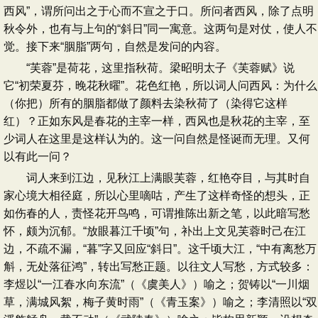
西风”，谓所问出之于心而不宣之于口。所问者西风，除了点明
秋令外，也有与上句的“斜日”同一寓意。这两句是对仗，使人不
觉。接下来“胭脂”两句，自然是发问的内容。
“芙蓉”是荷花，这里指秋荷。梁昭明太子《芙蓉赋》说
它“初荣夏芬，晚花秋曜”。花色红艳，所以词人问西风：为什么
（你把）所有的胭脂都做了颜料去染秋荷了（染得它这样
红）？正如东风是春花的主宰一样，西风也是秋花的主宰，至
少词人在这里是这样认为的。这一问自然是怪诞而无理。又何
以有此一问？
词人来到江边，见秋江上满眼芙蓉，红艳夺目，与其时自
家心境大相径庭，所以心里嘀咕，产生了这样奇怪的想头，正
如伤春的人，责怪花开鸟鸣，可谓推陈出新之笔，以此暗写愁
怀，颇为沉郁。“放眼暮江千顷”句，补出上文见芙蓉时己在江
边，不疏不漏，“暮”字又回应“斜日”。这千顷大江，“中有离愁万
斛，无处落征鸿”，转出写愁正题。以往文人写愁，方式较多：
李煜以“一江春水向东流”（《虞美人》）喻之；贺铸以“一川烟
草，满城风絮，梅子黄时雨”（《青玉案》）喻之；李清照以“双